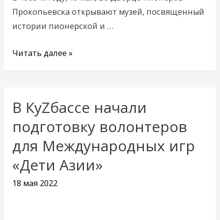
Прокопьевска открывают музей, посвященный
истории пионерской и …
Читать далее »
В КуZбассе начали
В
КуZбассе
подготовку волонтеров
начали
для Международных игр
подготовку
«Дети Азии»
волонтеров
для
18 мая 2022
Международных
игр
«Дети