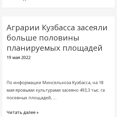
Аграрии Кузбасса засеяли
Аграрии
Кузбасса
больше половины
засеяли
планируемых площадей
больше
половины
19 мая 2022
планируемых
площадей
По информации Минсельхоза Кузбасса, на 18
мая яровыми культурами засеяно 493,3 тыс. га
посевных площадей, …
Читать далее »