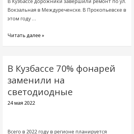
В Кузбассе дорожники завершили ремонт по ул.
72
Вокзальная в Междуреченске. В Прокопьевске в
объекта
этом году …
Читать далее »
В Кузбассе 70% фонарей
В
Кузбассе
заменили на
70%
светодиодные
фонарей
заменили
24 мая 2022
на
светодиодные
Всего в 2022 году в регионе планируется