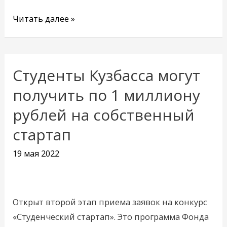
Читать далее »
Студенты Кузбасса могут
Студенты
Кузбасса
получить по 1 миллиону
могут
рублей на собственный
получить
стартап
по
1
19 мая 2022
миллиону
рублей
на
Открыт второй этап приема заявок на конкурс
собственный
«Студенческий стартап». Это программа Фонда
стартап