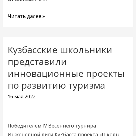
Читать далее »
Кузбасские школьники
Кузбасские
школьники
представили
представили
инновационные проекты
инновационные
по развитию туризма
проекты
по
16 мая 2022
развитию
туризма
Победителем IV Весеннего турнира
Инженерной лиги КуZбасса проекта «Школы