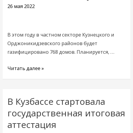
до
26 мая 2022
конца
2022
года
В этом году в частном секторе Кузнецкого и
в
Орджоникидзевского районов будет
Новокузнецке
газифицировано 768 домов. Планируется, …
Читать далее »
В Кузбассе стартовала
В
Кузбассе
государственная итоговая
стартовала
аттестация
государственная