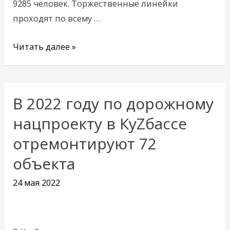
9285 человек. Торжественные линейки
проходят по всему …
Читать далее »
В 2022 году по дорожному
В
2022
нацпроекту в КуZбассе
году
отремонтируют 72
по
объекта
дорожному
нацпроекту
24 мая 2022
в
КуZбассе
отремонтируют