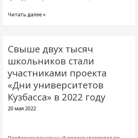
Читать далее »
Свыше двух тысяч
Свыше
двух
школьников стали
тысяч
участниками проекта
школьников
«Дни университетов
стали
участниками
Кузбасса» в 2022 году
проекта
20 мая 2022
«Дни
университетов
Кузбасса»
в
Профориентационный проект стартовал по