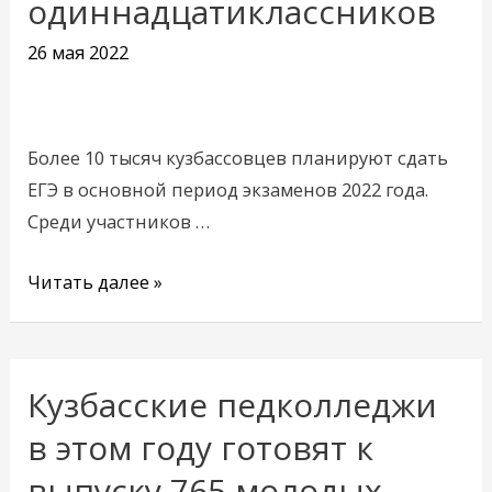
одиннадцатиклассников
итоговая
аттестация
26 мая 2022
одиннадцатиклассников
Более 10 тысяч кузбассовцев планируют сдать
ЕГЭ в основной период экзаменов 2022 года.
Среди участников …
Читать далее »
Кузбасские педколледжи
Кузбасские
педколледжи
в этом году готовят к
в
выпуску 765 молодых