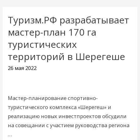
Туризм.РФ разрабатывает
Туризм.РФ
разрабатывает
мастер-план 170 га
мастер-
туристических
план
территорий в Шерегеше
170
га
26 мая 2022
туристических
территорий
в
Мастер-планирование спортивно-
Шерегеше
туристического комплекса «Шерегеш» и
реализацию новых инвестпроектов обсудили
на совещании с участием руководства региона
…