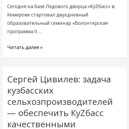
Сегодня на базе Ледового дворца «КуZбасс» в
Азии»
Кемерове стартовал двухдневный
образовательный семинар «Волонтерская
программа II …
Читать далее »
Сергей Цивилев: задача
Сергей
Цивилев:
кузбасских
задача
сельхозпроизводителей
кузбасских
— обеспечить КуZбасс
сельхозпроизводителей
—
качественными
обеспечить