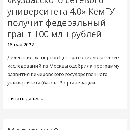
проекта
университета 4.0» КемГУ
«Кузбасского
получит федеральный
сетевого
университета
грант 100 млн рублей
4.0»
18 мая 2022
КемГУ
получит
Делегация экспертов Центра социологических
федеральный
исследований из Москвы одобрила программу
грант
развития Кемеровского государственного
100
университета (базовой организации …
млн
рублей
Читать далее »
Модульный