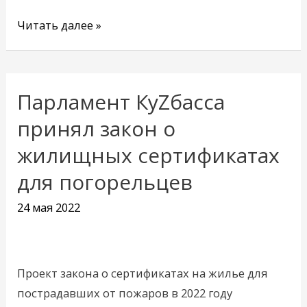
Читать далее »
Парламент КуZбасса
Парламент
КуZбасса
принял закон о
принял
жилищных сертификатах
закон
для погорельцев
о
жилищных
24 мая 2022
сертификатах
для
погорельцев
Проект закона о сертификатах на жилье для
пострадавших от пожаров в 2022 году