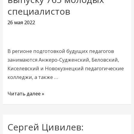
этом
специалистов
году
готовят
26 мая 2022
к
выпуску
765
В регионе подготовкой будущих педагогов
молодых
занимаются Анжеро-Судженский, Беловский,
специалистов
Киселевский и Новокузнецкий педагогические
колледжи, а также …
Читать далее »
Сергей Цивилев:
Сергей
Цивилев: