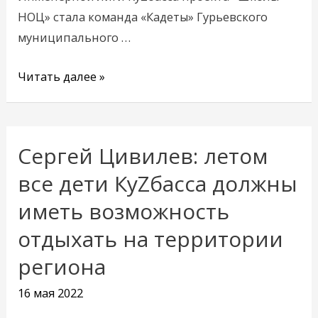
НОЦ» стала команда «Кадеты» Гурьевского
муниципального …
Читать далее »
Сергей Цивилев: летом
Сергей
Цивилев:
все дети КуZбасса должны
летом
иметь возможность
все
отдыхать на территории
дети
КуZбасса
региона
должны
16 мая 2022
иметь
возможность