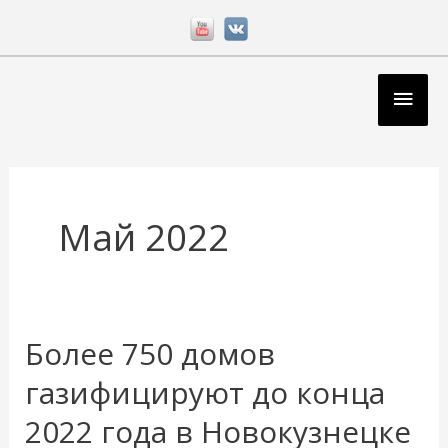
Перейти
к
содержимому
Глав
мен
Май 2022
Более 750 домов
Более
750
газифицируют до конца
домов
2022 года в Новокузнецке
газифицируют