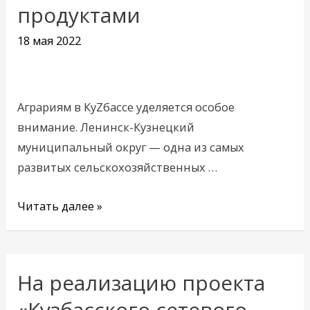
продуктами
КуZбасс
качественными
18 мая 2022
продуктами
Аграриям в КуZбассе уделяется особое
внимание. Ленинск-Кузнецкий
муниципальный округ — одна из самых
развитых сельскохозяйственных …
Читать далее »
На реализацию проекта
На
реализацию
«Кузбасского сетевого