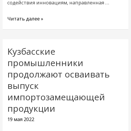
содействия инновациям, направленная …
Читать далее »
Кузбасские
Кузбасские
промышленники
промышленники
продолжают
продолжают осваивать
осваивать
выпуск
выпуск
импортозамещающей
импортозамещающей
продукции
продукции
19 мая 2022