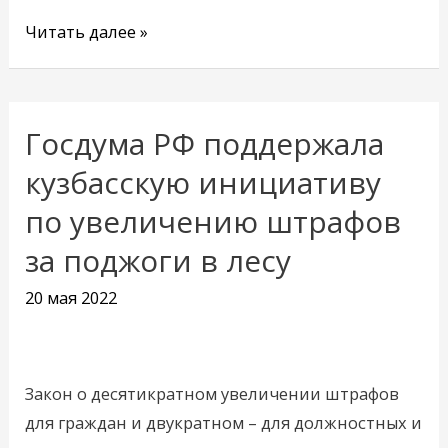
Читать далее »
Госдума РФ поддержала
Госдума
РФ
кузбасскую инициативу
поддержала
по увеличению штрафов
кузбасскую
за поджоги в лесу
инициативу
по
20 мая 2022
увеличению
штрафов
за
Закон о десятикратном увеличении штрафов
поджоги
для граждан и двукратном – для должностных и
в