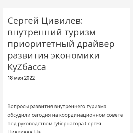
Сергей Цивилев:
Сергей
Цивилев:
внутренний туризм —
внутренний
приоритетный драйвер
туризм
развития экономики
—
приоритетный
КуZбасса
драйвер
18 мая 2022
развития
экономики
КуZбасса
Вопросы развития внутреннего туризма
обсудили сегодня на координационном совете
под руководством губернатора Сергея
Цивилева. На …