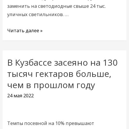
заменить на светодиодные свыше 24 тыс.
уличных светильников. …
Читать далее »
В Кузбассе засеяно на 130
В
Кузбассе
тысяч гектаров больше,
засеяно
чем в прошлом году
на
130
24 мая 2022
тысяч
гектаров
больше,
Темпы посевной на 10% превышают
чем