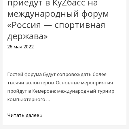
приедут в КуZбасс на
тысяч
международный форум
гостей
«Россия — спортивная
приедут
в
держава»
КуZбасс
26 мая 2022
на
международный
форум
«Россия
Гостей форума будут сопровождать более
—
тысячи волонтеров. Основные мероприятия
спортивная
пройдут в Кемерове: международный турнир
держава»
компьютерного …
Читать далее »