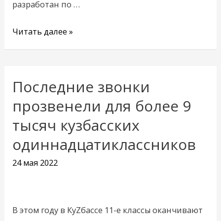
разработан по …
Читать далее »
Последние звонки
Последние
звонки
прозвенели для более 9
прозвенели
тысяч кузбасских
для
одиннадцатиклассников
более
9
24 мая 2022
тысяч
кузбасских
одиннадцатиклассников
В этом году в КуZбассе 11-е классы оканчивают