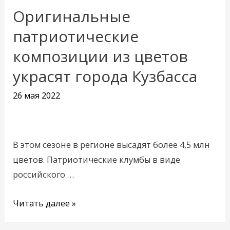
Оригинальные
Оригинальные
патриотические
патриотические
композиции
композиции из цветов
из
украсят города Кузбасса
цветов
украсят
26 мая 2022
города
Кузбасса
В этом сезоне в регионе высадят более 4,5 млн
цветов. Патриотические клумбы в виде
российского …
Читать далее »