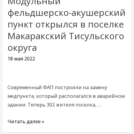
Модульный
фельдшерско-
фельдшерско-акушерский
акушерский
пункт открылся в поселке
пункт
Макаракский Тисульского
открылся
в
округа
поселке
18 мая 2022
Макаракский
Тисульского
округа
Современный ФАП построили на замену
медпункта, который располагался в аварийном
здании. Теперь 302 жителя поселка, …
Читать далее »