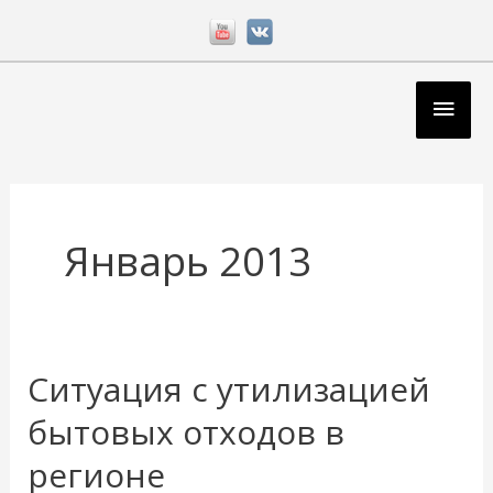
Перейти
к
содержимому
Глав
мен
Январь 2013
Ситуация с утилизацией
Ситуация
с
бытовых отходов в
утилизацией
регионе
бытовых