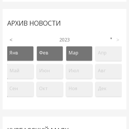
АРХИВ НОВОСТИ
<
2023
>
▼
Янв
Фев
Мар
Апр
Май
Июн
Июл
Авг
Сен
Окт
Ноя
Дек