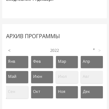
АРХИВ ПРОГРАММЫ
<
2022
>
▼
Янв
Фев
Мар
Апр
Май
Июн
Июл
Авг
Сен
Окт
Ноя
Дек