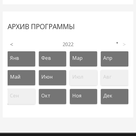
АРХИВ ПРОГРАММЫ
<
2022
>
▼
Янв
Фев
Мар
Апр
Май
Июн
Июл
Авг
Сен
Окт
Ноя
Дек