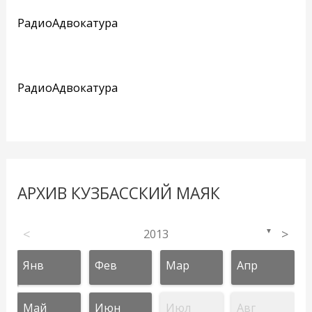
РадиоАдвокатура
РадиоАдвокатура
АРХИВ КУЗБАССКИЙ МАЯК
<
2013
>
▼
Янв
Фев
Мар
Апр
Май
Июн
Июл
Авг