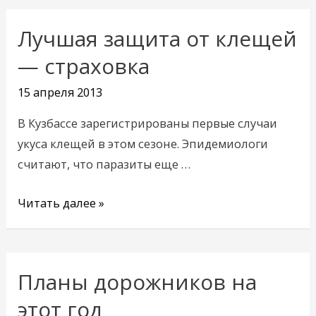
Лучшая защита от клещей
Лучшая
защита
— страховка
от
15 апреля 2013
клещей
—
В Кузбассе зарегистрированы первые случаи
страховка
укуса клещей в этом сезоне. Эпидемиологи
считают, что паразиты еще …
Читать далее »
Планы дорожников на
Планы
дорожников
этот год