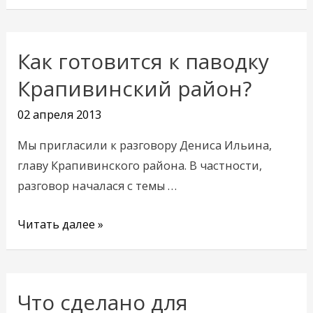
Как готовится к паводку
Как
готовится
Крапивинский район?
к
02 апреля 2013
паводку
Крапивинский
Мы пригласили к разговору Дениса Ильина,
район?
главу Крапивинского района. В частности,
разговор началася с темы …
Читать далее »
Что сделано для
Что