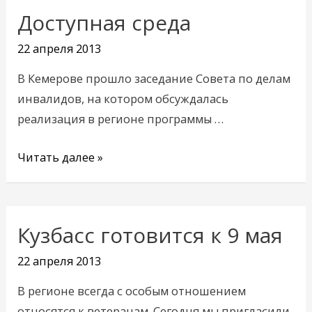
Доступная среда
Доступная
среда
22 апреля 2013
В Кемерове прошло заседание Совета по делам
инвалидов, на котором обсуждалась
реализация в регионе программы …
Читать далее »
Кузбасс готовится к 9 мая
Кузбасс
готовится
22 апреля 2013
к
В регионе всегда с особым отношением
9
относятся к ветеранам. Сегодня мы пригласили
мая