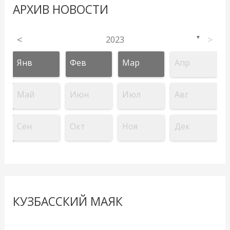
АРХИВ НОВОСТИ
<
2023
>
▼
Янв
Фев
Мар
Апр
Май
Июн
Июл
Авг
Сен
Окт
Ноя
Дек
КУЗБАССКИЙ МАЯК