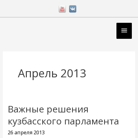
Перейти
к
содержимому
Глав
мен
Апрель 2013
Важные решения
Важные
решения
кузбасского парламента
кузбасского
26 апреля 2013
парламента