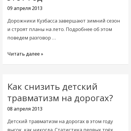
на
09 апреля 2013
этот
год
Дорожники Кузбасса завершают зимний сезон
и строят планы на лето. Подробнее об этом
поведем разговор …
Читать далее »
Как снизить детский
Как
снизить
травматизм на дорогах?
детский
08 апреля 2013
травматизм
на
Детский травматизм на дорогах в этом году
дорогах?
высок, как никогда. Статистика первых трёх