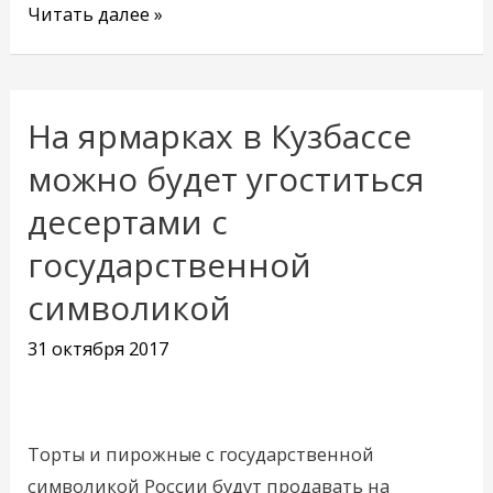
Читать далее »
На ярмарках в Кузбассе
На
ярмарках
можно будет угоститься
в
десертами с
Кузбассе
государственной
можно
будет
символикой
угоститься
31 октября 2017
десертами
с
государственной
символикой
Торты и пирожные с государственной
символикой России будут продавать на