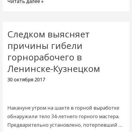
Читать далее »
Следком выясняет
Следком
выясняет
причины гибели
причины
горнорабочего в
гибели
Ленинске-Кузнецком
горнорабочего
в
30 октября 2017
Ленинске-
Кузнецком
Накануне утром на шахте в горной выработке
обнаружили тело 34-летнего горного мастера.
Предварительно установлено, потерпевший …