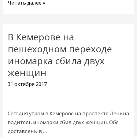
Читать далее »
В Кемерове на
В
Кемерове
пешеходном переходе
на
иномарка сбила двух
пешеходном
женщин
переходе
иномарка
31 октября 2017
сбила
двух
женщин
Сегодня утром в Кемерове на проспекте Ленина
водитель иномарки сбил двух женщин. Обе
доставлены в …