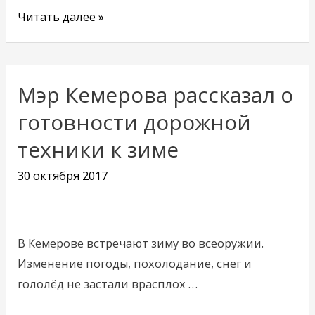
Читать далее »
Мэр Кемерова рассказал о
Мэр
Кемерова
готовности дорожной
рассказал
техники к зиме
о
готовности
30 октября 2017
дорожной
техники
к
В Кемерове встречают зиму во всеоружии.
зиме
Изменение погоды, похолодание, снег и
гололёд не застали врасплох …