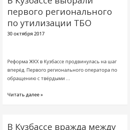
В Кузбассе выбрали
Кузбассе
первого регионального
выбрали
по утилизации ТБО
первого
регионального
30 октября 2017
по
утилизации
ТБО
Реформа ЖКХ в Кузбассе продвинулась на шаг
вперёд. Первого регионального оператора по
обращению с твёрдыми …
Читать далее »
В Кузбассе вражда между
В