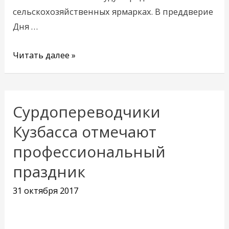
сельскохозяйственных ярмарках. В преддверие
Дня …
Читать далее »
Сурдопереводчики
Сурдопереводчики
Кузбасса
Кузбасса отмечают
отмечают
профессиональный
профессиональный
праздник
праздник
31 октября 2017