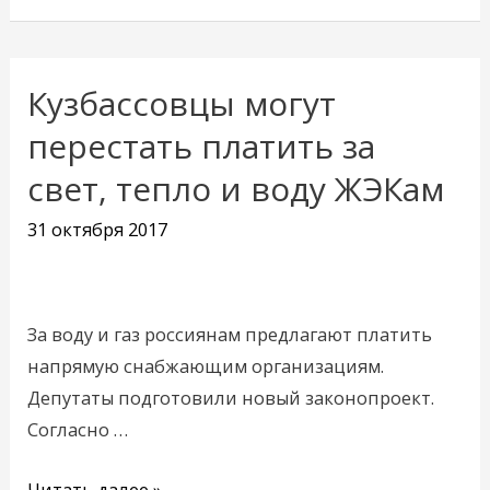
Кузбассовцы могут
Кузбассовцы
могут
перестать платить за
перестать
свет, тепло и воду ЖЭКам
платить
за
31 октября 2017
свет,
тепло
и
За воду и газ россиянам предлагают платить
воду
напрямую снабжающим организациям.
ЖЭКам
Депутаты подготовили новый законопроект.
Согласно …
Читать далее »