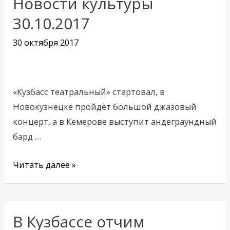
Новости культуры
Новости
культуры
30.10.2017
30.10.2017
30 октября 2017
«Кузбасс театральный» стартовал, в
Новокузнецке пройдёт большой джазовый
концерт, а в Кемерове выступит андеграундный
бард …
Читать далее »
В Кузбассе отчим
В