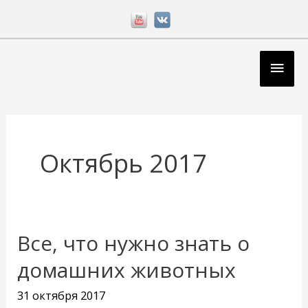
Перейти
к
содержимому
Глав
мен
Октябрь 2017
Все, что нужно знать о
Все,
что
домашних животных
нужно
31 октября 2017
знать