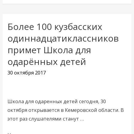
Более 100 кузбасских
Более
100
одиннадцатиклассников
кузбасских
примет Школа для
одиннадцатиклассников
одарённых детей
примет
Школа
30 октября 2017
для
одарённых
детей
Школа для одаренных детей сегодня, 30
октября открывается в Кемеровской области. В
этот раз слушателями станут …