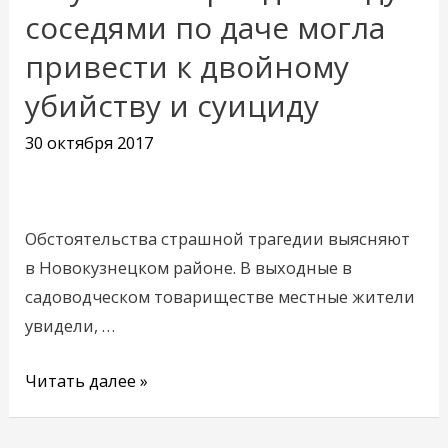
Кузбассе
соседями по даче могла
вражда
привести к двойному
между
убийству и суициду
соседями
по
30 октября 2017
даче
могла
привести
Обстоятельства страшной трагедии выясняют
к
в Новокузнецком районе. В выходные в
двойному
садоводческом товариществе местные жители
убийству
увидели, …
и
суициду
Читать далее »