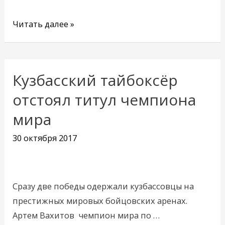
Читать далее »
Кузбасский тайбоксёр
Кузбасский
тайбоксёр
отстоял титул чемпиона
отстоял
мира
титул
чемпиона
30 октября 2017
мира
Сразу две победы одержали кузбассовцы на
престижных мировых бойцовских аренах.
Артем Вахитов чемпион мира по …