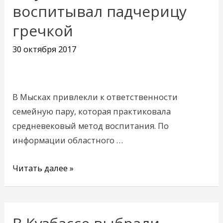
Кузбассе
воспитывал падчерицу
отчим
гречкой
воспитывал
падчерицу
30 октября 2017
гречкой
В Мысках привлекли к ответственности
семейную пару, которая практиковала
средневековый метод воспитания. По
информации областного …
Читать далее »
В