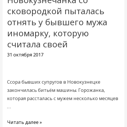
со
сковородкой пыталась
сковородкой
отнять у бывшего мужа
пыталась
иномарку, которую
отнять
у
считала своей
бывшего
31 октября 2017
мужа
иномарку,
которую
считала
Ссора бывших супругов в Новокузнецке
своей
закончилась битьём машины. Горожанка,
которая рассталась с мужем несколько месяцев
…
Читать далее »