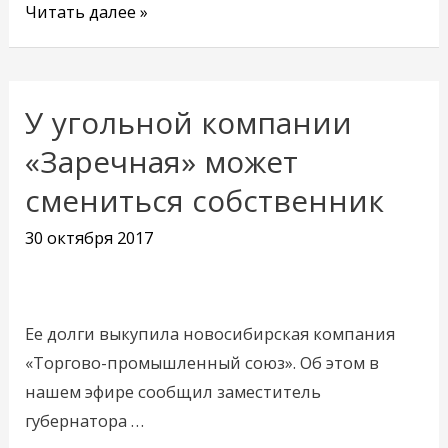
Читать далее »
У угольной компании
У
угольной
«Заречная» может
компании
смениться собственник
«Заречная»
может
30 октября 2017
смениться
собственник
Ее долги выкупила новосибирская компания
«Торгово-промышленный союз». Об этом в
нашем эфире сообщил заместитель
губернатора …