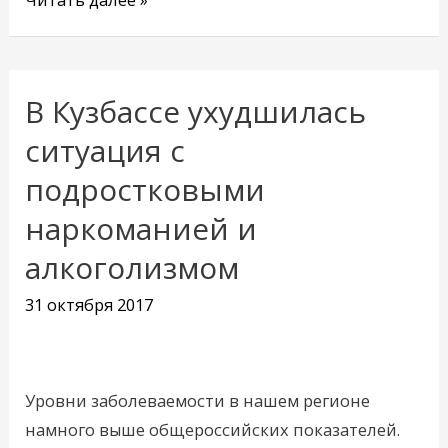
В Кузбассе ухудшилась
В
Кузбассе
ситуация с
ухудшилась
подростковыми
ситуация
наркоманией и
с
подростковыми
алкоголизмом
наркоманией
31 октября 2017
и
алкоголизмом
Уровни заболеваемости в нашем регионе
намного выше общероссийских показателей.