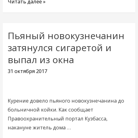
Читать далее »
Пьяный новокузнечанин
Пьяный
новокузнечанин
затянулся сигаретой и
затянулся
выпал из окна
сигаретой
и
31 октября 2017
выпал
из
окна
Курение довело пьяного новокузнечанина до
больничной койки. Как сообщает
Правоохранительный портал Кузбасса,
накануне житель дома …