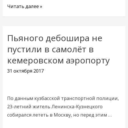
Читать далее »
Пьяного дебошира не
Пьяного
дебошира
пустили в самолёт в
не
кемеровском аэропорту
пустили
в
31 октября 2017
самолёт
в
кемеровском
По данным кузбасской транспортной полиции,
аэропорту
23-летний житель Ленинска-Кузнецкого
собирался лететь в Москву, но перед этим …