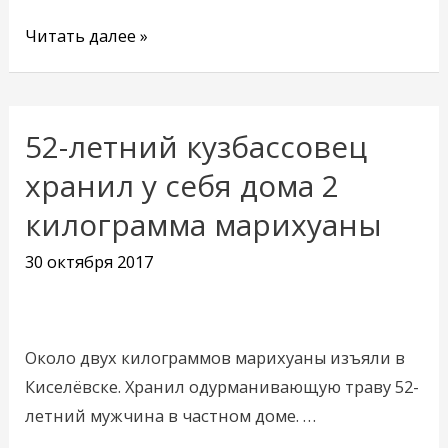
Читать далее »
52-летний кузбассовец
52-
летний
хранил у себя дома 2
кузбассовец
килограмма марихуаны
хранил
у
30 октября 2017
себя
дома
2
Около двух килограммов марихуаны изъяли в
килограмма
Киселёвске. Хранил одурманивающую траву 52-
марихуаны
летний мужчина в частном доме. …