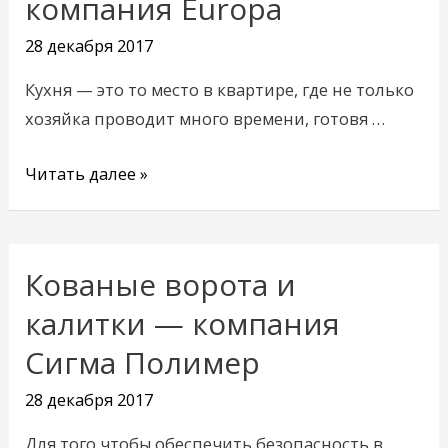
компания Europa
заказ
28 декабря 2017
—
компания
Кухня — это то место в квартире, где не только
Europa
хозяйка проводит много времени, готовя …
Читать далее »
Кованые ворота и
Кованые
ворота
калитки — компания
и
Сигма Полимер
калитки
—
28 декабря 2017
компания
Для того чтобы обеспечить безопасность в