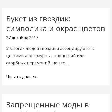
Букет из гвоздик:
Букет
из
символика и окрас цветов
гвоздик:
27 декабря 2017
символика
и
У многих людей гвоздики ассоциируются с
окрас
цветами для траурных процессий или
цветов
скорбных церемоний, но это …
Читать далее »
Запрещенные моды в
Запрещенные
моды