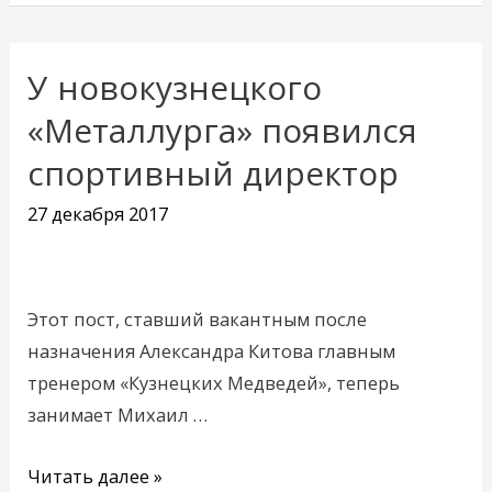
У новокузнецкого
У
новокузнецкого
«Металлурга» появился
«Металлурга»
спортивный директор
появился
спортивный
27 декабря 2017
директор
Этот пост, ставший вакантным после
назначения Александра Китова главным
тренером «Кузнецких Медведей», теперь
занимает Михаил …
Читать далее »