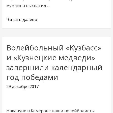
мужчина выхватил …
Читать далее »
Волейбольный «Кузбасс»
Волейбольный
«Кузбасс»
и «Кузнецкие медведи»
и
завершили календарный
«Кузнецкие
год победами
медведи»
завершили
29 декабря 2017
календарный
год
победами
Накануне в Кемерове наши волейболисты