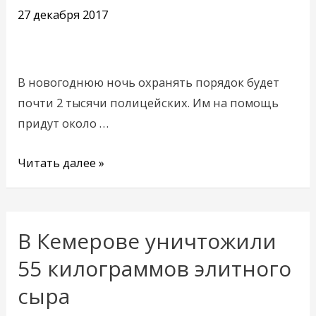
порядок
27 декабря 2017
будут
охранять
1800
В новогоднюю ночь охранять порядок будет
полицейских
почти 2 тысячи полицейских. Им на помощь
придут около …
Читать далее »
В Кемерове уничтожили
В
Кемерове
55 килограммов элитного
уничтожили
сыра
55