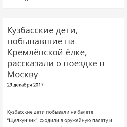
Кузбасские дети,
Кузбасские
дети,
побывавшие на
побывавшие
Кремлёвской ёлке,
на
рассказали о поездке в
Кремлёвской
ёлке,
Москву
рассказали
29 декабря 2017
о
поездке
в
Москву
Кузбасские дети побывали на балете
“Щелкунчик”, сходили в оружейную палату и