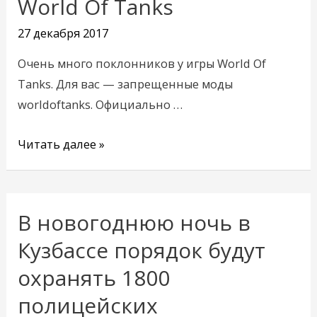
World Of Tanks
в
27 декабря 2017
World
Of
Очень много поклонников у игры World Of
Tanks
Tanks. Для вас — запрещенные моды
worldoftanks. Официально …
Читать далее »
В новогоднюю ночь в
В
новогоднюю
Кузбассе порядок будут
ночь
охранять 1800
в
полицейских
Кузбассе