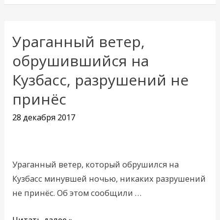
Ураганный ветер,
Ураганный
ветер,
обрушившийся на
обрушившийся
Кузбасс, разрушений не
на
принёс
Кузбасс,
разрушений
28 декабря 2017
не
принёс
Ураганный ветер, который обрушился на
Кузбасс минувшей ночью, никаких разрушений
не принёс. Об этом сообщили …
Читать далее »