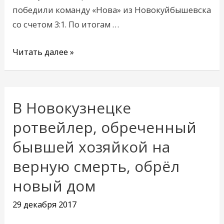
победили команду «Нова» из Новокуйбышевска
со счетом 3:1. По итогам …
Читать далее »
В Новокузнецке
В
Новокузнецке
ротвейлер, обреченный
ротвейлер,
бывшей хозяйкой на
обреченный
верную смерть, обрёл
бывшей
хозяйкой
новый дом
на
29 декабря 2017
верную
смерть,