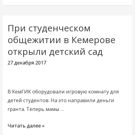
При студенческом
При
студенческом
общежитии в Кемерове
общежитии
открыли детский сад
в
Кемерове
27 декабря 2017
открыли
детский
сад
В КемГИК оборудовали игровую комнату для
детей студентов. На это направили деньги
гранта. Теперь мамы …
Читать далее »