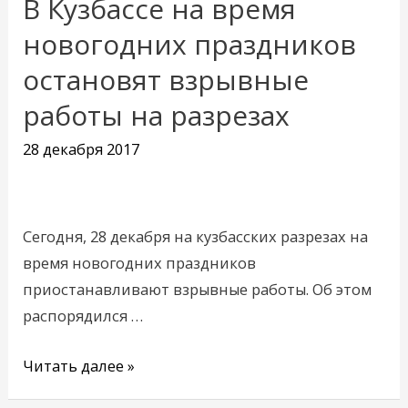
В Кузбассе на время
В
Кузбассе
новогодних праздников
на
остановят взрывные
время
работы на разрезах
новогодних
праздников
28 декабря 2017
остановят
взрывные
работы
Сегодня, 28 декабря на кузбасских разрезах на
на
время новогодних праздников
разрезах
приостанавливают взрывные работы. Об этом
распорядился …
Читать далее »