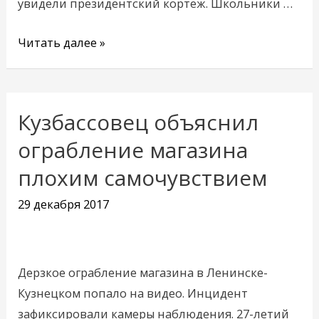
увидели президентский кортеж. Школьники …
Читать далее »
Кузбассовец объяснил
Кузбассовец
объяснил
ограбление магазина
ограбление
плохим самочувствием
магазина
плохим
29 декабря 2017
самочувствием
Дерзкое ограбление магазина в Ленинске-
Кузнецком попало на видео. Инцидент
зафиксировали камеры наблюдения. 27-летий