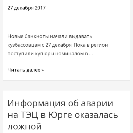
партия
27 декабря 2017
банкнот
нового
номинала
Новые банкноты начали выдавать
кузбассовцам с 27 декабря. Пока в регион
поступили купюры номиналом в …
Читать далее »
Информация об аварии
Информация
об
на ТЭЦ в Юрге оказалась
аварии
ложной
на