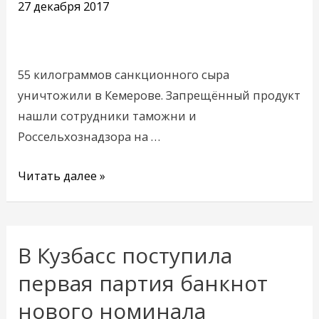
килограммов
27 декабря 2017
элитного
сыра
55 килограммов санкционного сыра
уничтожили в Кемерове. Запрещённый продукт
нашли сотрудники таможни и
Россельхознадзора на …
Читать далее »
В Кузбасс поступила
В
Кузбасс
первая партия банкнот
поступила
нового номинала
первая