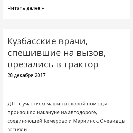
Читать далее »
Кузбасские врачи,
Кузбасские
врачи,
спешившие на вызов,
спешившие
врезались в трактор
на
вызов,
28 декабря 2017
врезались
в
трактор
ДТП с участием машины скорой помощи
произошло накануне на автодороге,
соединяющей Кемерово и Мариинск. Очевидцы
засняли …