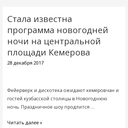
Стала известна
Стала
известна
программа новогодней
программа
ночи на центральной
новогодней
площади Кемерова
ночи
на
28 декабря 2017
центральной
площади
Кемерова
Фейерверк и дискотека ожидают кемеровчан и
гостей кузбасской столицы в Новогоднюю
ночь. Праздничное шоу продлится …
Читать далее »