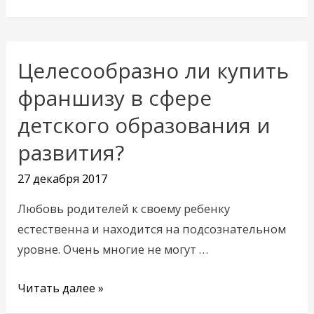
Целесообразно ли купить
Целесообразно
ли
франшизу в сфере
купить
детского образования и
франшизу
развития?
в
сфере
27 декабря 2017
детского
образования
Любовь родителей к своему ребенку
и
естественна и находится на подсознательном
развития?
уровне. Очень многие не могут …
Читать далее »