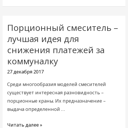
Порционный смеситель –
Порционный
смеситель
лучшая идея для
–
снижения платежей за
лучшая
коммуналку
идея
для
27 декабря 2017
снижения
платежей
Среди многообразия моделей смесителей
за
существует интересная разновидность –
коммуналку
порционные краны. Их предназначение –
выдача определенной …
Читать далее »