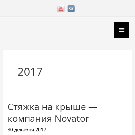
Перейти
к
содержимому
Глав
мен
2017
Стяжка на крыше —
Стяжка
на
компания Novator
крыше
30 декабря 2017
—