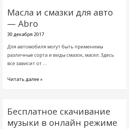
Масла и смазки для авто
Масла
и
— Abro
смазки
30 декабря 2017
для
авто
Для автомобиля могут быть применимы
—
различные сорта и виды смазок, масел. Здесь
Abro
все зависит от …
Читать далее »
Бесплатное скачивание
Бесплатное
скачивание
музыки в онлайн режиме
музыки