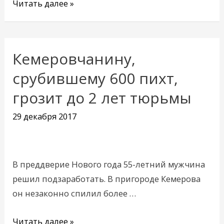
Читать далее »
Кемеровчанину,
Кемеровчанину,
срубившему
срубившему 600 пихт,
600
грозит до 2 лет тюрьмы
пихт,
грозит
29 декабря 2017
до
2
лет
В преддверие Нового года 55-летний мужчина
тюрьмы
решил подзаработать. В пригороде Кемерова
он незаконно спилил более …
Читать далее »