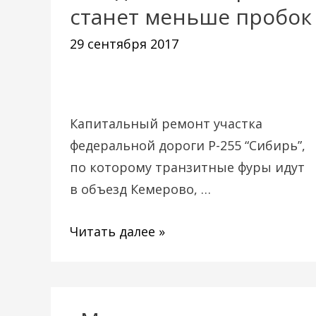
станет меньше пробок
сегодня,
в
29 сентября 2017
Кемерове
станет
меньше
Капитальный ремонт участка
пробок
федеральной дороги Р-255 “Сибирь”,
по которому транзитные фуры идут
в объезд Кемерово, …
Читать далее »
«Мы