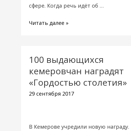
сфере. Когда речь идёт об …
Читать далее »
100 выдающихся
100
выдающихся
кемеровчан наградят
кемеровчан
«Гордостью столетия»
наградят
29 сентября 2017
«Гордостью
столетия»
В Кемерове учредили новую награду.