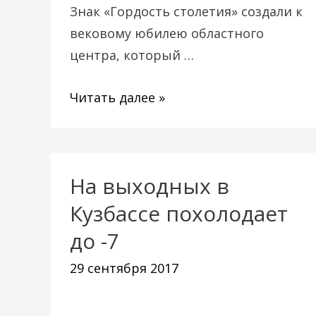
Знак «Гордость столетия» создали к
вековому юбилею областного
центра, который …
Читать далее »
На выходных в
На
выходных
Кузбассе похолодает
в
до -7
Кузбассе
29 сентября 2017
похолодает
до
-7