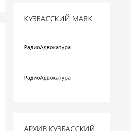
КУЗБАССКИЙ МАЯК
РадиоАдвокатура
РадиоАдвокатура
АРХИВ КУЗБАССКИЙ