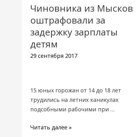
Чиновника из Мысков
Чиновника
из
оштрафовали за
Мысков
задержку зарплаты
оштрафовали
детям
за
задержку
29 сентября 2017
зарплаты
детям
15 юных горожан от 14 до 18 лет
трудились на летних каникулах
подсобными рабочими при …
Читать далее »