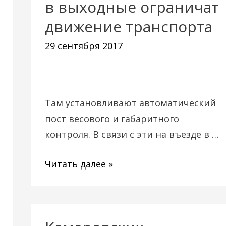
в выходные ограничат
в
движение транспорта
Кемерово
29 сентября 2017
в
выходные
ограничат
движение
Там установливают автоматический
транспорта
пост весового и габаритного
контроля. В связи с эти на въезде в …
Читать далее »
Кемеровских