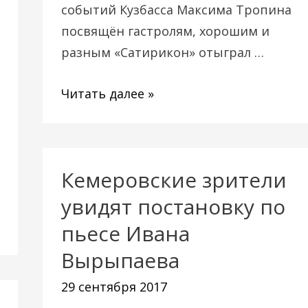
Янв
Янв
Янв
Янв
Янв
Фев
Фев
Фев
Фев
Фев
Мар
Мар
Мар
Мар
Мар
событий Кузбасса Максима Тропина
посвящён гастролям, хорошим и
Май
Май
Май
Май
Май
Июн
Июн
Июн
Июн
Июн
Ию
Ию
Ию
Ию
Ию
разным «Сатирикон» отыграл …
Сен
Сен
Сен
Сен
Сен
Окт
Окт
Окт
Окт
Окт
Ноя
Ноя
Ноя
Ноя
Ноя
Читать далее »
Кемеровские зрители
Кемеровские
зрители
увидят постановку по
увидят
пьесе Ивана
постановку
Вырыпаева
по
пьесе
29 сентября 2017
Ивана