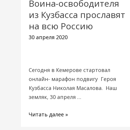
Воина-освободителя
Воина-
освободителя
из Кузбасса прославят
из
на всю Россию
Кузбасса
30 апреля 2020
прославят
на
всю
Россию
Сегодня в Кемерове стартовал
онлайн- марафон подвигу Героя
Кузбасса Николая Масалова. Наш
земляк, 30 апреля …
Читать далее »