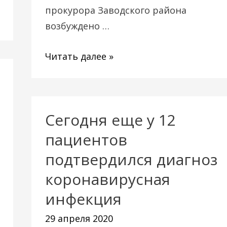
прокурора Заводского района
возбуждено …
Читать далее »
Сегодня еще у 12
Сегодня
еще
пациентов
у
подтвердился диагноз
12
коронавирусная
пациентов
инфекция
подтвердился
диагноз
29 апреля 2020