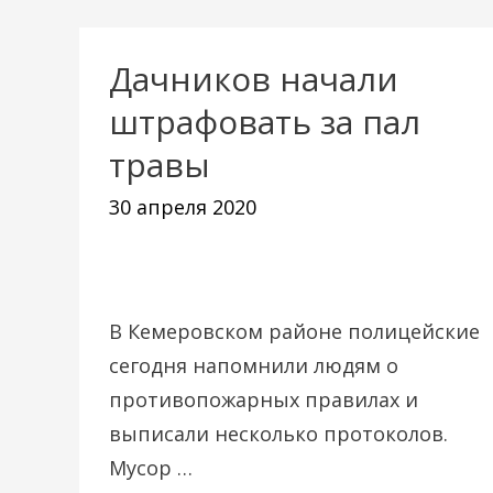
Дачников начали
Дачников
начали
штрафовать за пал
штрафовать
травы
за
30 апреля 2020
пал
травы
В Кемеровском районе полицейские
сегодня напомнили людям о
противопожарных правилах и
выписали несколько протоколов.
Мусор …