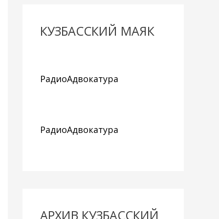
КУЗБАССКИЙ МАЯК
РадиоАдвокатура
РадиоАдвокатура
АРХИВ КУЗБАССКИЙ