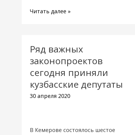
Читать далее »
Ряд важных
Ряд
важных
законопроектов
законопроектов
сегодня приняли
сегодня
кузбасские депутаты
приняли
кузбасские
30 апреля 2020
депутаты
В Кемерове состоялось шестое