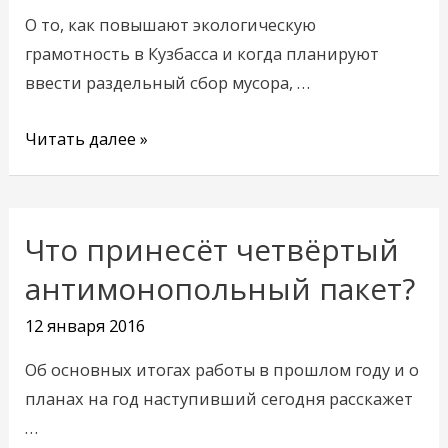
экологические
О то, как повышают экологическую
проблемы
грамотность в Кузбасса и когда планируют
ввести раздельный сбор мусора, …
Читать далее »
Что принесёт четвёртый
Что
принесёт
антимонопольный пакет?
четвёртый
12 января 2016
антимонопольный
пакет?
Об основных итогах работы в прошлом году и о
планах на год наступивший сегодня расскажет
…