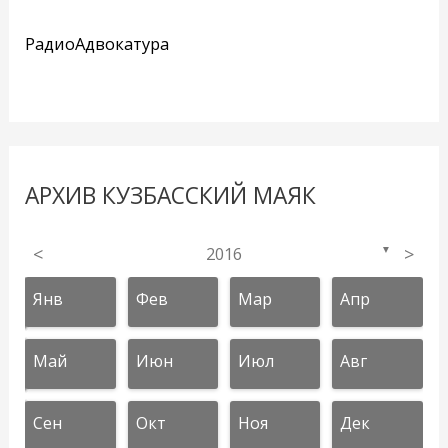
РадиоАдвокатура
АРХИВ КУЗБАССКИЙ МАЯК
<
2016
>
▼
Янв
Фев
Мар
Апр
Май
Июн
Июл
Авг
Сен
Окт
Ноя
Дек