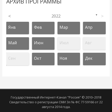
АРХИВ ПРОГРАММЫ
<
2022
>
▼
Янв
Фев
Мар
Апр
Май
Июн
Июл
Авг
Сен
Окт
Ноя
Дек
Государственный Интернет-Канал "Россия" © 2010–2018
Свидетельство о регистрации СМИ Эл № ФС 77-59166 от 22
августа 2014 года.