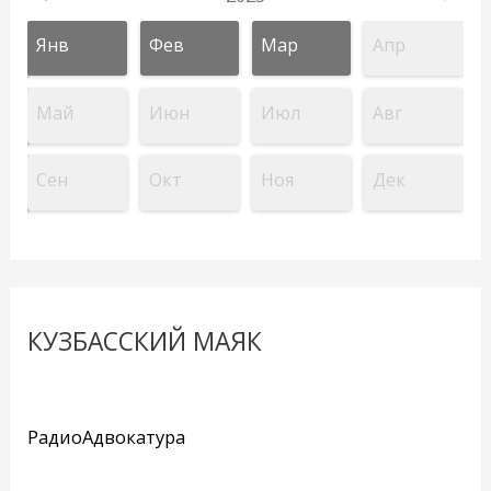
Янв
Фев
Мар
Апр
Май
Июн
Июл
Авг
Сен
Окт
Ноя
Дек
КУЗБАССКИЙ МАЯК
РадиоАдвокатура