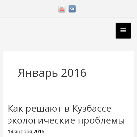
Перейти
к
содержимому
Глав
мен
Январь 2016
Как решают в Кузбассе
Как
решают
экологические проблемы
в
14 января 2016
Кузбассе