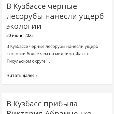
В Кузбассе черные
В
Кузбассе
лесорубы нанесли ущерб
черные
экологии
лесорубы
нанесли
30 июня 2022
ущерб
В Кузбассе черные лесорубы нанесли ущерб
экологии
экологии более чем на миллион. Факт в
Тисульском округе …
Читать далее »
В Кузбасс прибыла
В
Кузбасс
Виктория Абрамченко