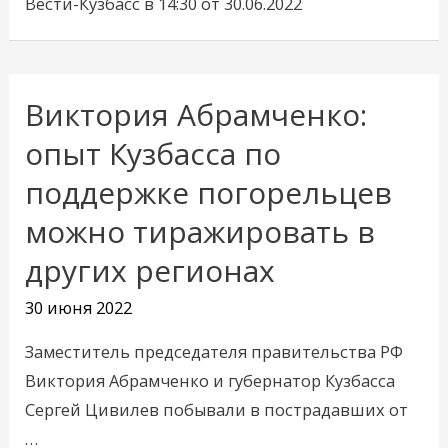
Вести-Кузбасс в 14:30 от 30.06.2022
Виктория Абрамченко:
Виктория
Абрамченко:
опыт Кузбасса по
опыт
поддержке погорельцев
Кузбасса
можно тиражировать в
по
поддержке
других регионах
погорельцев
30 июня 2022
можно
тиражировать
Заместитель председателя правительства РФ
в
Виктория Абрамченко и губернатор Кузбасса
других
Сергей Цивилев побывали в пострадавших от
регионах
…