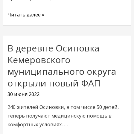
Читать далее »
В деревне Осиновка
В
деревне
Кемеровского
Осиновка
муниципального округа
Кемеровского
открыли новый ФАП
муниципального
округа
30 июня 2022
открыли
новый
240 жителей Осиновки, в том числе 50 детей,
ФАП
теперь получают медицинскую помощь в
комфортных условиях. …