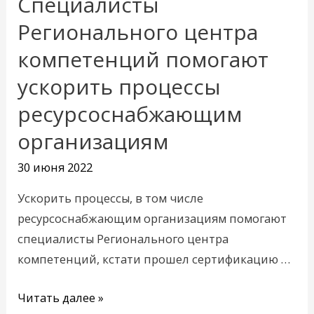
Специалисты
Специалисты
Регионального
Регионального центра
центра
компетенций помогают
компетенций
ускорить процессы
помогают
ускорить
ресурсоснабжающим
процессы
организациям
ресурсоснабжающим
организациям
30 июня 2022
Ускорить процессы, в том числе
ресурсоснабжающим организациям помогают
специалисты Регионального центра
компетенций, кстати прошел сертификацию …
Читать далее »