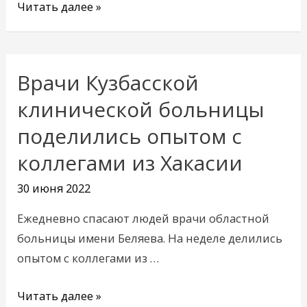
Читать далее »
Врачи Кузбасской
Врачи
Кузбасской
клинической больницы
клинической
поделились опытом с
больницы
коллегами из Хакасии
поделились
опытом
30 июня 2022
с
коллегами
Ежедневно спасают людей врачи областной
из
больницы имени Беляева. На неделе делились
Хакасии
опытом с коллегами из …
Читать далее »