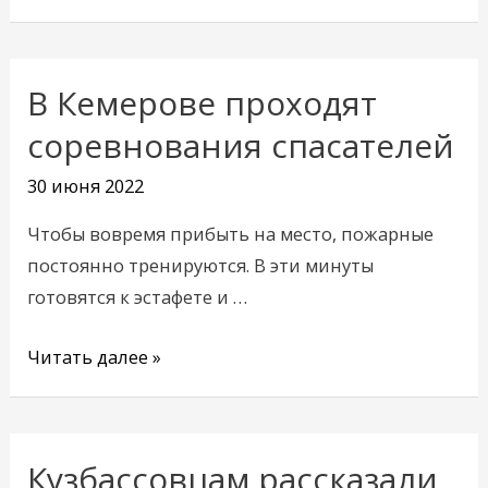
В Кемерове проходят
В
Кемерове
соревнования спасателей
проходят
30 июня 2022
соревнования
спасателей
Чтобы вовремя прибыть на место, пожарные
постоянно тренируются. В эти минуты
готовятся к эстафете и …
Читать далее »
Кузбассовцам рассказали
Кузбассовцам