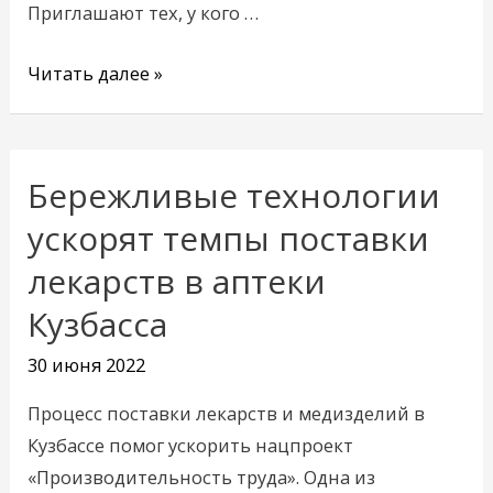
Приглашают тех, у кого …
Читать далее »
Бережливые технологии
Бережливые
технологии
ускорят темпы поставки
ускорят
лекарств в аптеки
темпы
Кузбасса
поставки
лекарств
30 июня 2022
в
аптеки
Процесс поставки лекарств и медизделий в
Кузбасса
Кузбассе помог ускорить нацпроект
«Производительность труда». Одна из