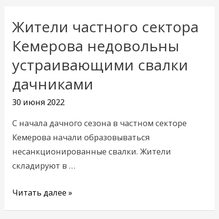
Жители частного сектора
Жители
частного
Кемерова недовольны
сектора
устраивающими свалки
Кемерова
дачниками
недовольны
устраивающими
30 июня 2022
свалки
дачниками
С начала дачного сезона в частном секторе
Кемерова начали образовываться
несанкционированные свалки. Жители
складируют в …
Читать далее »