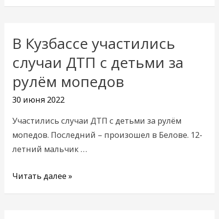
В Кузбассе участились
В
Кузбассе
случаи ДТП с детьми за
участились
рулём мопедов
случаи
ДТП
30 июня 2022
с
Участились случаи ДТП с детьми за рулём
детьми
мопедов. Последний – произошел в Белове. 12-
за
летний мальчик …
рулём
мопедов
Читать далее »