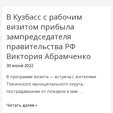
В Кузбасс с рабочим
В
Кузбасс
визитом прибыла
с
зампредседателя
рабочим
правительства РФ
визитом
прибыла
Виктория Абрамченко
зампредседателя
30 июня 2022
правительства
РФ
В программе визита — встреча с жителями
Виктория
Тяжинского муниципального округа,
Абрамченко
пострадавшими от пожаров в мае. …
Читать далее »