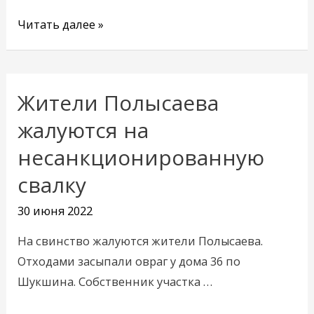
Читать далее »
Жители Полысаева
Жители
Полысаева
жалуются на
жалуются
несанкционированную
на
свалку
несанкционированную
свалку
30 июня 2022
На свинство жалуются жители Полысаева.
Отходами засыпали овраг у дома 36 по
Шукшина. Собственник участка …