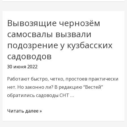
Вывозящие чернозём
Вывозящие
чернозём
самосвалы вызвали
самосвалы
подозрение у кузбасских
вызвали
садоводов
подозрение
у
30 июня 2022
кузбасских
садоводов
Работают быстро, четко, простоев практически
нет. Но законно ли? В редакцию “Вестей”
обратились садоводы СНТ …
Читать далее »