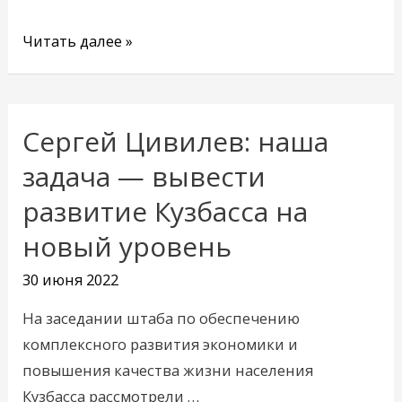
Читать далее »
Сергей Цивилев: наша
Сергей
Цивилев:
задача — вывести
наша
развитие Кузбасса на
задача
новый уровень
—
вывести
30 июня 2022
развитие
Кузбасса
На заседании штаба по обеспечению
на
комплексного развития экономики и
новый
повышения качества жизни населения
уровень
Кузбасса рассмотрели …