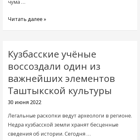
чума …
Читать далее »
Кузбасские учёные
Кузбасские
учёные
воссоздали один из
воссоздали
важнейших элементов
один
Таштыкской культуры
из
важнейших
30 июня 2022
элементов
Таштыкской
Легальные раскопки ведут археологи в регионе.
культуры
Недра кузбасской земли хранят бесценные
сведения об истории. Сегодня …