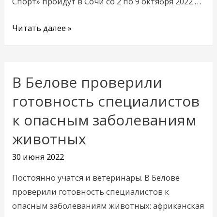
Спорт» пройдут в Сочи со 2 по 9 октября 2022 …
Читать далее »
В Белове проверили
В
Белове
готовность специалистов
проверили
к опасным заболеваниям
готовность
животных
специалистов
к
30 июня 2022
опасным
заболеваниям
Постоянно учатся и ветеринары. В Белове
животных
проверили готовность специалистов к
опасным заболеваниям животных: африканская