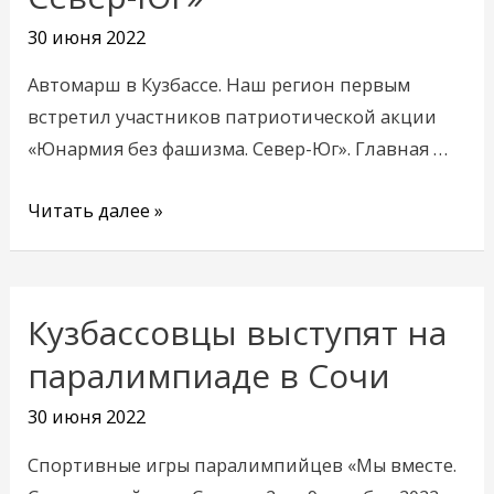
«Юнармия
30 июня 2022
без
фашизма.
Автомарш в Кузбассе. Наш регион первым
Север-
встретил участников патриотической акции
Юг»
«Юнармия без фашизма. Север-Юг». Главная …
Читать далее »
Кузбассовцы выступят на
Кузбассовцы
выступят
паралимпиаде в Сочи
на
30 июня 2022
паралимпиаде
в
Спортивные игры паралимпийцев «Мы вместе.
Сочи