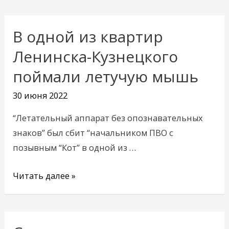
В одной из квартир
В
одной
Ленинска-Кузнецкого
из
поймали летучую мышь
квартир
Ленинска-
30 июня 2022
Кузнецкого
“Летательный аппарат без опознавательных
поймали
знаков” был сбит “начальником ПВО с
летучую
позывным “Кот” в одной из …
мышь
Читать далее »