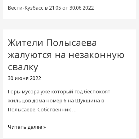
Вести-Кузбасс в 21:05 от 30.06.2022
Жители Полысаева
Жители
Полысаева
жалуются на незаконную
жалуются
свалку
на
незаконную
30 июня 2022
свалку
Горы мусора уже который год беспокоят
жильцов дома номер 6 на Шукшина в
Полысаеве. Собственник …
Читать далее »