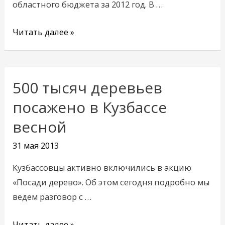
областного бюджета за 2012 год. В …
Читать далее »
500 тысяч деревьев
500
тысяч
посажено в Кузбассе
деревьев
весной
посажено
в
31 мая 2013
Кузбассе
Кузбассовцы активно включились в акцию
весной
«Посади дерево». Об этом сегодня подробно мы
ведем разговор с …
Читать далее »