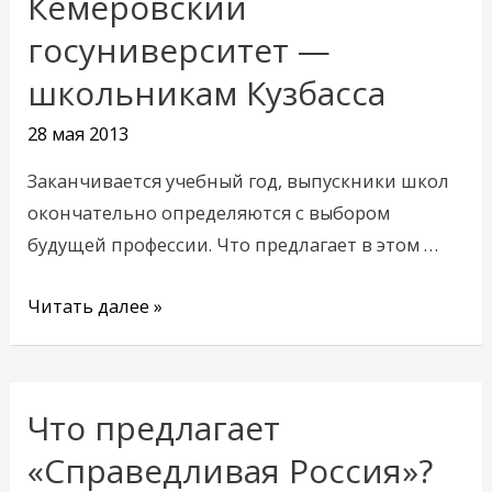
Кемеровский
Кемеровский
госуниверситет
госуниверситет —
—
школьникам Кузбасса
школьникам
Кузбасса
28 мая 2013
Заканчивается учебный год, выпускники школ
окончательно определяются с выбором
будущей профессии. Что предлагает в этом …
Читать далее »
Что предлагает
Что
предлагает
«Справедливая Россия»?
«Справедливая