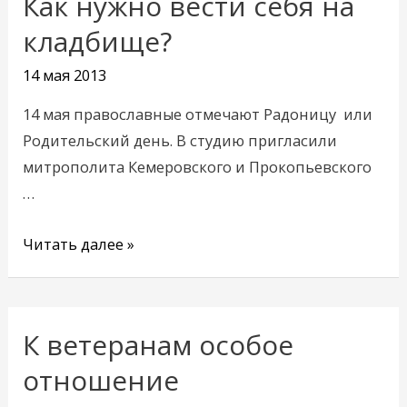
Как нужно вести себя на
Как
нужно
кладбище?
вести
14 мая 2013
себя
на
14 мая православные отмечают Радоницу или
кладбище?
Родительский день. В студию пригласили
митрополита Кемеровского и Прокопьевского
…
Читать далее »
К ветеранам особое
К
ветеранам
отношение
особое