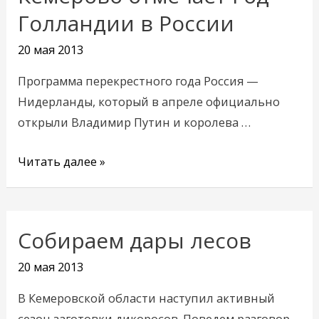
отмечает
Голландии в России
Год
20 мая 2013
Голландии
в
Программа перекрестного года Россия —
России
Нидерланды, который в апреле официально
открыли Владимир Путин и королева …
Читать далее »
Собираем дары лесов
Собираем
дары
20 мая 2013
лесов
В Кемеровской области наступил активный
сезон заготовки дикоросов. Поведем разговор