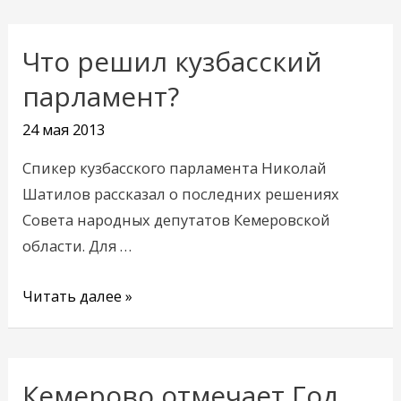
Что решил кузбасский
Что
решил
парламент?
кузбасский
24 мая 2013
парламент?
Спикер кузбасского парламента Николай
Шатилов рассказал о последних решениях
Совета народных депутатов Кемеровской
области. Для …
Читать далее »
Кемерово отмечает Год
Кемерово