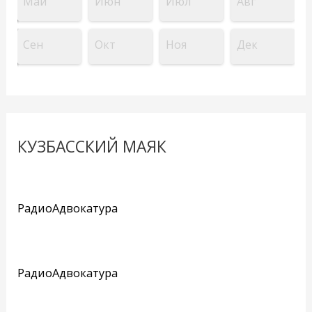
Май
Июн
Июл
Авг
Сен
Окт
Ноя
Дек
КУЗБАССКИЙ МАЯК
РадиоАдвокатура
РадиоАдвокатура