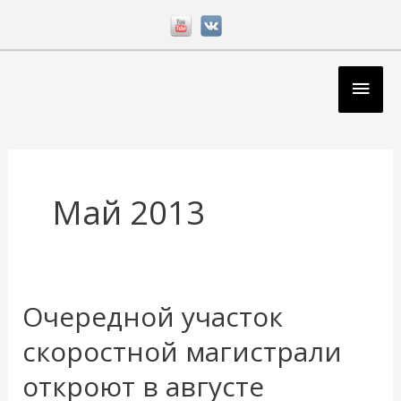
Перейти
к
содержимому
Глав
мен
Май 2013
Очередной участок
Очередной
участок
скоростной магистрали
скоростной
откроют в августе
магистрали