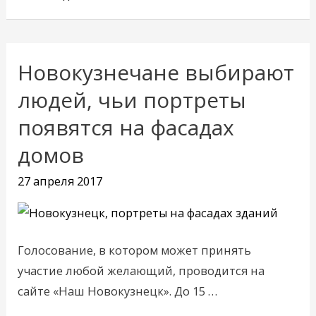
Новокузнечане выбирают
Новокузнечане
выбирают
людей, чьи портреты
людей,
появятся на фасадах
чьи
домов
портреты
появятся
27 апреля 2017
на
фасадах
домов
Голосование, в котором может принять
участие любой желающий, проводится на
сайте «Наш Новокузнецк». До 15 …