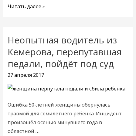
Читать далее »
Неопытная водитель из
Неопытная
водитель
Кемерова, перепутавшая
из
педали, пойдёт под суд
Кемерова,
перепутавшая
27 апреля 2017
педали,
пойдёт
под
Ошибка 50-летней женщины обернулась
суд
травмой для семилетнего ребёнка. Инцидент
произошёл осенью минувшего года в
областной …