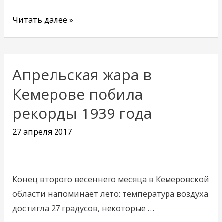
Читать далее »
Апрельская жара в
Апрельская
жара
Кемерове побила
в
рекорды 1939 года
Кемерове
побила
27 апреля 2017
рекорды
1939
года
Конец второго весеннего месяца в Кемеровской
области напоминает лето: температура воздуха
достигла 27 градусов, некоторые …