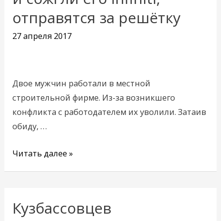
отправятся за решётку
начальника
и
27 апреля 2017
сожгли
его
Infiniti,
Двое мужчин работали в местной
отправятся
строительной фирме. Из-за возникшего
за
конфликта с работодателем их уволили. Затаив
решётку
обиду, …
Читать далее »
Кузбассовцев
Кузбассовцев
предупреждают