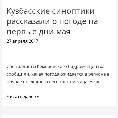
Кузбасские синоптики
Кузбасские
синоптики
рассказали о погоде на
рассказали
первые дни мая
о
погоде
27 апреля 2017
на
первые
дни
Специалисты Кемеровского Гидрометцентра
мая
сообщили, какая погода ожидается в регионе в
начале последнего весеннего месяца. Ночь …
Читать далее »