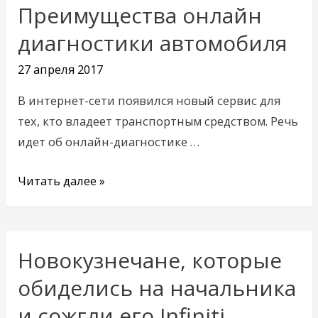
Преимущества онлайн
Преимущества
онлайн
диагностики автомобиля
диагностики
27 апреля 2017
автомобиля
В интернет-сети появился новый сервис для
тех, кто владеет транспортным средством. Речь
идет об онлайн-диагностике …
Читать далее »
Новокузнечане, которые
Новокузнечане,
которые
обиделись на начальника
обиделись
и сожгли его Infiniti,
на