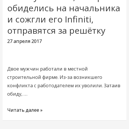
которые
обиделись на начальника
обиделись
и сожгли его Infiniti,
на
отправятся за решётку
начальника
и
27 апреля 2017
сожгли
его
Infiniti,
Двое мужчин работали в местной
отправятся
строительной фирме. Из-за возникшего
за
конфликта с работодателем их уволили. Затаив
решётку
обиду, …
Читать далее »