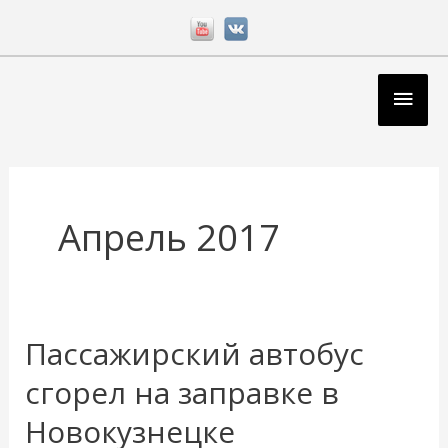
Перейти
к
содержимому
Глав
мен
Апрель 2017
Пассажирский автобус
Пассажирский
автобус
сгорел на заправке в
сгорел
Новокузнецке
на