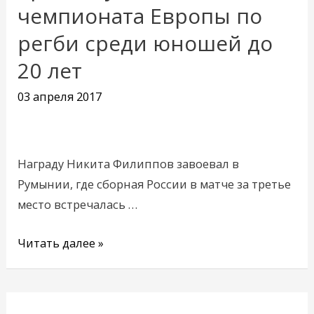
чемпионата Европы по
Новокузнецк
бронзовую
регби среди юношей до
медаль
20 лет
чемпионата
Европы
03 апреля 2017
по
регби
среди
Награду Никита Филиппов завоевал в
юношей
Румынии, где сборная России в матче за третье
до
место встречалась …
20
лет
Читать далее »