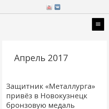
Перейти
к
содержимому
Глав
мен
Апрель 2017
Защитник «Металлурга»
Защитник
«Металлурга»
привёз в Новокузнецк
привёз
бронзовую медаль
в