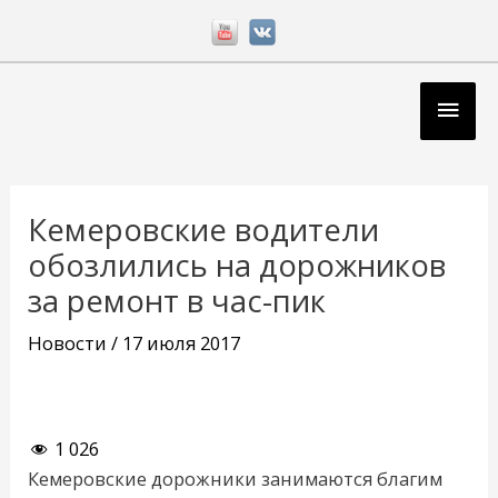
Перейти
к
содержимому
Глав
мен
Навигация
по
Кемеровские водители
записям
обозлились на дорожников
за ремонт в час-пик
Новости
/
17 июля 2017
1 026
Кемеровские дорожники занимаются благим