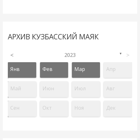
АРХИВ КУЗБАССКИЙ МАЯК
<
2023
>
▼
Янв
Фев
Мар
Апр
Май
Июн
Июл
Авг
Сен
Окт
Ноя
Дек