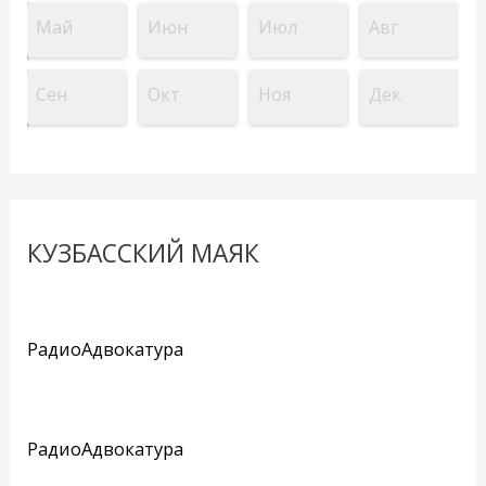
Май
Июн
Июл
Авг
Сен
Окт
Ноя
Дек
КУЗБАССКИЙ МАЯК
РадиоАдвокатура
РадиоАдвокатура