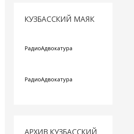
КУЗБАССКИЙ МАЯК
РадиоАдвокатура
РадиоАдвокатура
АРХИВ КУЗБАССКИЙ