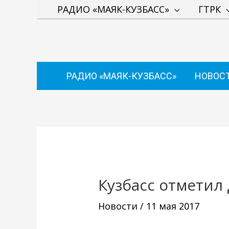
Перейти
РАДИО «МАЯК-КУЗБАСС»
ГТРК
к
содержимому
РАДИО «МАЯК-КУЗБАСС»
НОВОС
Навигация
по
записям
Кузбасс отметил
Новости
/
11 мая 2017