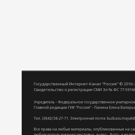
Государственный Интернет-Канал "Россия" © 2010–
Свидетельство о регистрации СМИ Эл № ФС 77-59166 
Учредитель - Федеральное государственное унитарное
Главной редакции ГИК "Россия" - Панина Елена Валерь
Тел. (3842) 58-27-71. Электронная почта: kuzbass.mayak
Все права на любые материалы, опубликованные на са
любом использовании текстовых, аудио-, фото- и виде