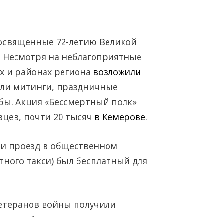
освященные 72-летию Великой
. Несмотря на неблагоприятные
ах и районах региона
возложили
шли митинги, праздничные
бы. Акция «Бессмертный полк»
Янв
Янв
Янв
Янв
Янв
Янв
Фев
Фев
Фев
Фев
Фев
Фев
Мар
Мар
Мар
Мар
Мар
Мар
вцев, почти 20 тысяч
в Кемерове
.
Май
Май
Май
Май
Май
Май
Июн
Июн
Июн
Июн
Июн
Июн
Ию
Ию
Ию
Ию
Ию
Ию
ти проезд в общественном
ного такси) был бесплатный для
Сен
Сен
Сен
Сен
Сен
Сен
Окт
Окт
Окт
Окт
Окт
Окт
Ноя
Ноя
Ноя
Ноя
Ноя
Ноя
ветеранов войны получили