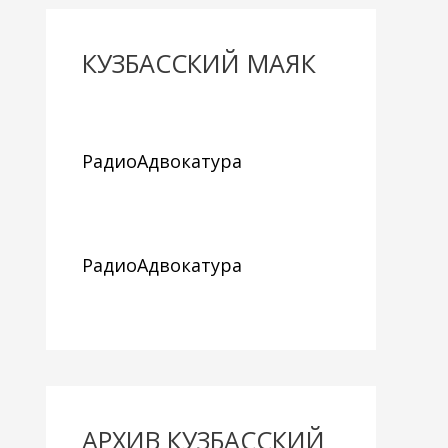
КУЗБАССКИЙ МАЯК
РадиоАдвокатура
РадиоАдвокатура
АРХИВ КУЗБАССКИЙ