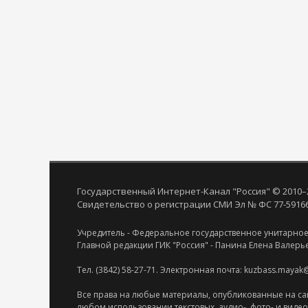
Государственный Интернет-Канал "Россия" © 2010–
Свидетельство о регистрации СМИ Эл № ФС 77-59166 
Учредитель - Федеральное государственное унитарное
Главной редакции ГИК "Россия" - Панина Елена Валерь
Тел. (3842) 58-27-71. Электронная почта: kuzbass.mayak
Все права на любые материалы, опубликованные на са
любом использовании текстовых, аудио-, фото- и виде