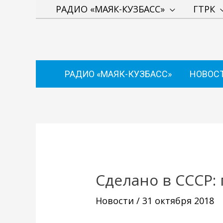
Перейти
РАДИО «МАЯК-КУЗБАСС»
ГТРК
к
содержимому
РАДИО «МАЯК-КУЗБАСС»
НОВОС
Навигация
по
записям
Сделано в СССР:
Новости
/
31 октября 2018