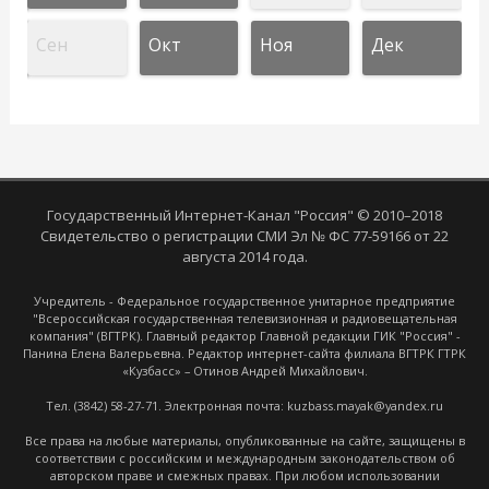
Сен
Окт
Ноя
Дек
Государственный Интернет-Канал "Россия" © 2010–2018
Свидетельство о регистрации СМИ Эл № ФС 77-59166 от 22
августа 2014 года.
Учредитель - Федеральное государственное унитарное предприятие
"Всероссийская государственная телевизионная и радиовещательная
компания" (ВГТРК). Главный редактор Главной редакции ГИК "Россия" -
Панина Елена Валерьевна. Редактор интернет-сайта филиала ВГТРК ГТРК
«Кузбасс» – Отинов Андрей Михайлович.
Тел. (3842) 58-27-71. Электронная почта: kuzbass.mayak@yandex.ru
Все права на любые материалы, опубликованные на сайте, защищены в
соответствии с российским и международным законодательством об
авторском праве и смежных правах. При любом использовании