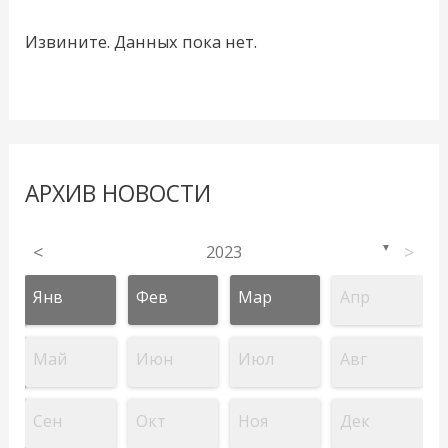
Извините. Данных пока нет.
АРХИВ НОВОСТИ
<
2023
>
▼
Янв
Фев
Мар
Апр
Май
Июн
Июл
Авг
Сен
Окт
Ноя
Дек