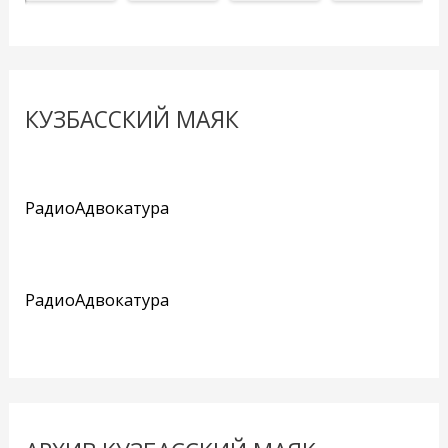
КУЗБАССКИЙ МАЯК
РадиоАдвокатура
РадиоАдвокатура