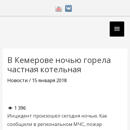
Перейти
к
содержимому
Глав
мен
Навигация
по
В Кемерове ночью горела
записям
частная котельная
Новости
/
15 января 2018
1 396
Инцидент произошёл сегодня ночью. Как
сообщили в региональном МЧС, пожар