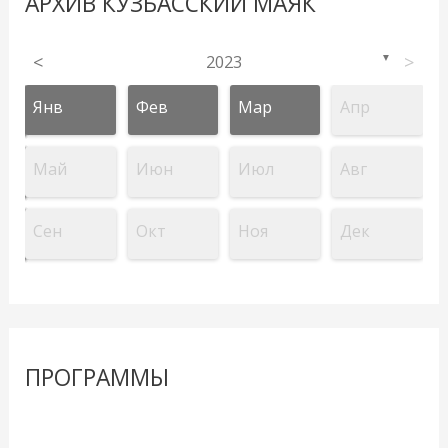
АРХИВ КУЗБАССКИЙ МАЯК
<
2023
>
▼
Янв
Фев
Мар
Апр
Май
Июн
Июл
Авг
Сен
Окт
Ноя
Дек
ПРОГРАММЫ