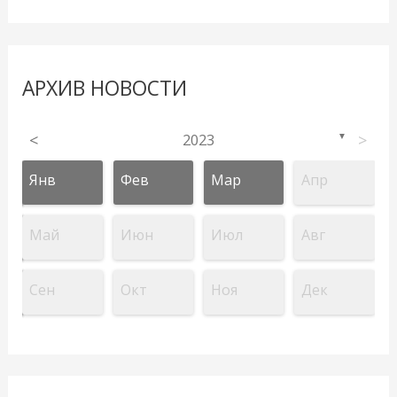
АРХИВ НОВОСТИ
<
2023
>
▼
Янв
Фев
Мар
Апр
Май
Июн
Июл
Авг
Сен
Окт
Ноя
Дек