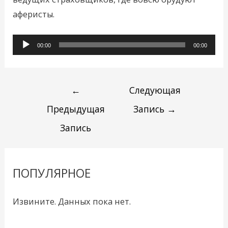
аферисты.
Аудиоплеер
00:00
00:00
←
Следующая
Предыдущая
Запись
→
Запись
ПОПУЛЯРНОЕ
Извините. Данных пока нет.