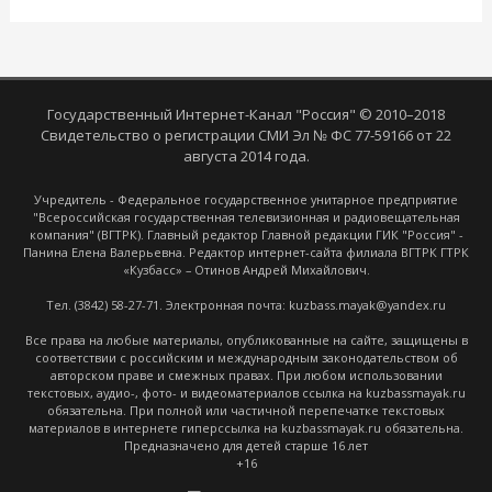
Государственный Интернет-Канал "Россия" © 2010–2018
Свидетельство о регистрации СМИ Эл № ФС 77-59166 от 22
августа 2014 года.
Учредитель - Федеральное государственное унитарное предприятие
"Всероссийская государственная телевизионная и радиовещательная
компания" (ВГТРК). Главный редактор Главной редакции ГИК "Россия" -
Панина Елена Валерьевна. Редактор интернет-сайта филиала ВГТРК ГТРК
«Кузбасс» – Отинов Андрей Михайлович.
Тел. (3842) 58-27-71. Электронная почта: kuzbass.mayak@yandex.ru
Все права на любые материалы, опубликованные на сайте, защищены в
соответствии с российским и международным законодательством об
авторском праве и смежных правах. При любом использовании
текстовых, аудио-, фото- и видеоматериалов ссылка на kuzbassmayak.ru
обязательна. При полной или частичной перепечатке текстовых
материалов в интернете гиперссылка на kuzbassmayak.ru обязательна.
Предназначено для детей старше 16 лет
+16