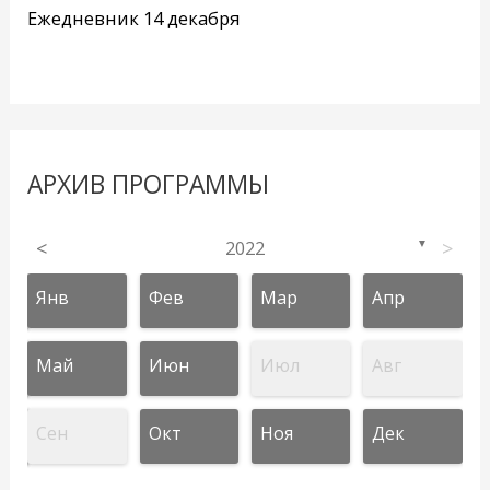
Ежедневник 14 декабря
АРХИВ ПРОГРАММЫ
<
2022
>
▼
Янв
Фев
Мар
Апр
Май
Июн
Июл
Авг
Сен
Окт
Ноя
Дек