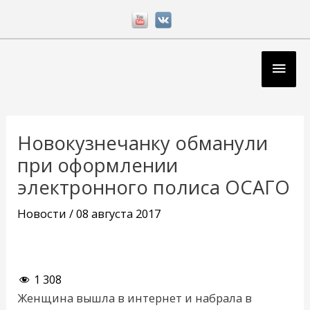
Перейти
к
содержимому
Глав
мен
Навигация
по
Новокузнечанку обманули
записям
при оформлении
электронного полиса ОСАГО
Новости
/
08 августа 2017
1 308
Женщина вышла в интернет и набрала в