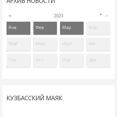
АРХИВ НОВОСТИ
<
2023
>
▼
Янв
Фев
Мар
Апр
Май
Июн
Июл
Авг
Сен
Окт
Ноя
Дек
КУЗБАССКИЙ МАЯК