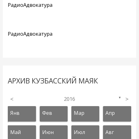
РадиоАдвокатура
РадиоАдвокатура
АРХИВ КУЗБАССКИЙ МАЯК
<
2016
>
▼
Янв
Фев
Мар
Апр
Май
Июн
Июл
Авг