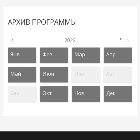
АРХИВ ПРОГРАММЫ
<
2022
>
▼
Янв
Фев
Мар
Апр
Май
Июн
Июл
Авг
Сен
Окт
Ноя
Дек