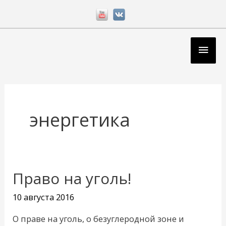
Перейти
к
содержимому
Глав
мен
энергетика
Право на уголь!
Право
на
10 августа 2016
уголь!
О праве на уголь, о безуглеродной зоне и