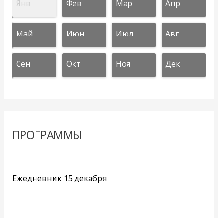
Янв
Фев
Мар
Апр
Май
Июн
Июл
Авг
Сен
Окт
Ноя
Дек
ПРОГРАММЫ
Ежедневник 15 декабря