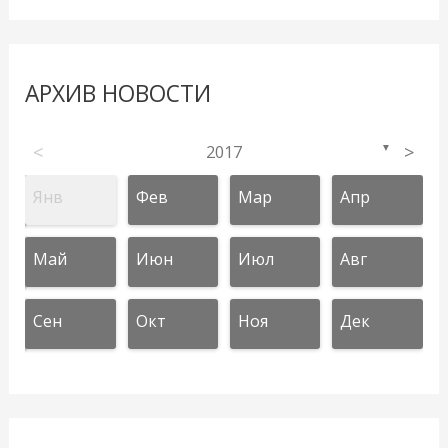
АРХИВ НОВОСТИ
<
2017
>
▼
Янв
Фев
Мар
Апр
Май
Июн
Июл
Авг
Сен
Окт
Ноя
Дек