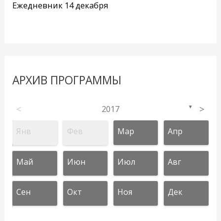
Ежедневник 14 декабря
АРХИВ ПРОГРАММЫ
<
2017
>
▼
Янв
Фев
Мар
Апр
Май
Июн
Июл
Авг
Сен
Окт
Ноя
Дек