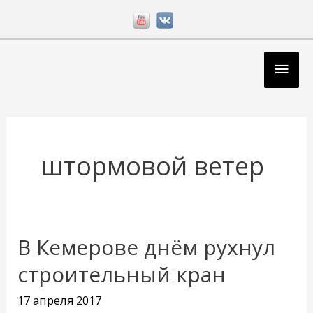
Перейти
к
содержимому
Глав
мен
штормовой ветер
В Кемерове днём рухнул
В
Кемерове
строительный кран
днём
17 апреля 2017
рухнул