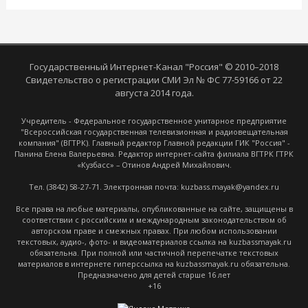
Государственный Интернет-Канал "Россия" © 2010–2018
Свидетельство о регистрации СМИ Эл № ФС 77-59166 от 22
августа 2014 года.
Учредитель - Федеральное государственное унитарное предприятие
"Всероссийская государственная телевизионная и радиовещательная
компания" (ВГТРК). Главный редактор Главной редакции ГИК "Россия" -
Панина Елена Валерьевна. Редактор интернет-сайта филиала ВГТРК ГТРК
«Кузбасс» – Отинов Андрей Михайлович.
Тел. (3842) 58-27-71. Электронная почта: kuzbass.mayak@yandex.ru
Все права на любые материалы, опубликованные на сайте, защищены в
соответствии с российским и международным законодательством об
авторском праве и смежных правах. При любом использовании
текстовых, аудио-, фото- и видеоматериалов ссылка на kuzbassmayak.ru
обязательна. При полной или частичной перепечатке текстовых
материалов в интернете гиперссылка на kuzbassmayak.ru обязательна.
Предназначено для детей старше 16 лет
+16