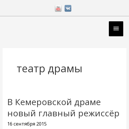
Перейти
к
содержимому
Глав
мен
театр драмы
В Кемеровской драме
В
Кемеровской
новый главный режиссёр
драме
16 сентября 2015
новый