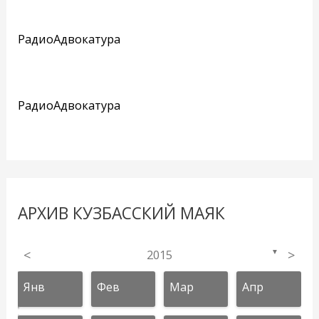
РадиоАдвокатура
РадиоАдвокатура
АРХИВ КУЗБАССКИЙ МАЯК
<
2015
>
▼
Янв
Фев
Мар
Апр