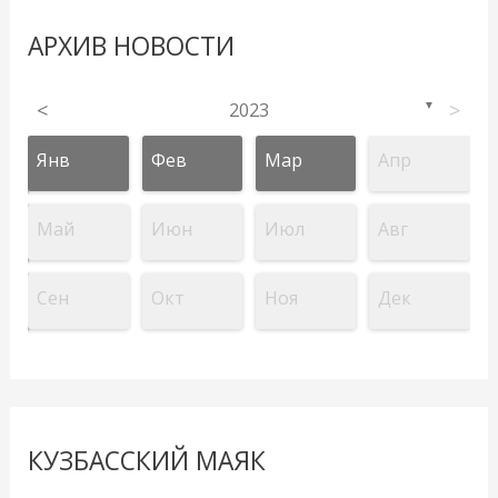
АРХИВ НОВОСТИ
<
2023
>
▼
Янв
Фев
Мар
Апр
Май
Июн
Июл
Авг
Сен
Окт
Ноя
Дек
КУЗБАССКИЙ МАЯК