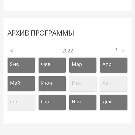
АРХИВ ПРОГРАММЫ
<
2022
>
▼
Янв
Фев
Мар
Апр
Май
Июн
Июл
Авг
Сен
Окт
Ноя
Дек