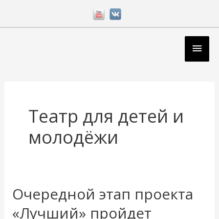
Перейти
к
содержимому
Глав
мен
Театр для детей и
молодёжи
Очередной этап проекта
Очередной
этап
«Лучший» пройдет