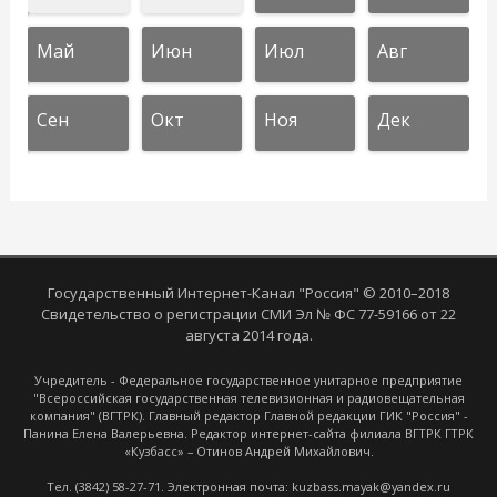
Май
Июн
Июл
Авг
Сен
Окт
Ноя
Дек
Государственный Интернет-Канал "Россия" © 2010–2018
Свидетельство о регистрации СМИ Эл № ФС 77-59166 от 22
августа 2014 года.
Учредитель - Федеральное государственное унитарное предприятие
"Всероссийская государственная телевизионная и радиовещательная
компания" (ВГТРК). Главный редактор Главной редакции ГИК "Россия" -
Панина Елена Валерьевна. Редактор интернет-сайта филиала ВГТРК ГТРК
«Кузбасс» – Отинов Андрей Михайлович.
Тел. (3842) 58-27-71. Электронная почта: kuzbass.mayak@yandex.ru