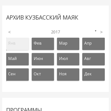
АРХИВ КУЗБАССКИЙ МАЯК
<
2017
>
▼
Янв
Фев
Мар
Апр
Май
Июн
Июл
Авг
Сен
Окт
Ноя
Дек
ПРОГРАММЫ