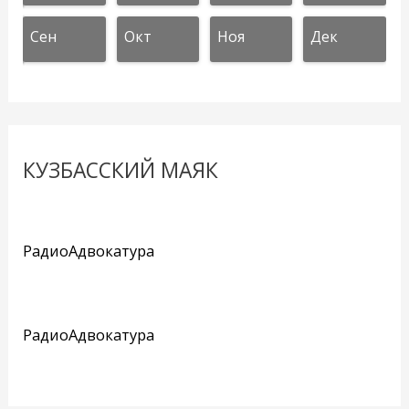
Сен
Окт
Ноя
Дек
КУЗБАССКИЙ МАЯК
РадиоАдвокатура
РадиоАдвокатура