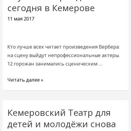
проекта
сегодня в Кемерове
«Лучший»
пройдет
11 мая 2017
сегодня
в
Кемерове
Кто лучше всех читает произведения Вербера:
на сцену выйдут непрофессиональные актеры.
12 горожан занимались сценическим …
Читать далее »
Кемеровский Театр для
Кемеровский
Театр
детей и молодёжи снова
для