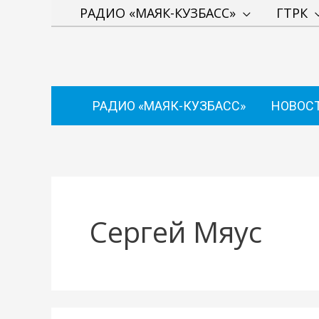
Перейти
РАДИО «МАЯК-КУЗБАСС»
ГТРК
к
содержимому
РАДИО «МАЯК-КУЗБАСС»
НОВОС
Сергей Мяус