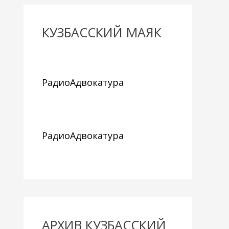
КУЗБАССКИЙ МАЯК
РадиоАдвокатура
РадиоАдвокатура
АРХИВ КУЗБАССКИЙ