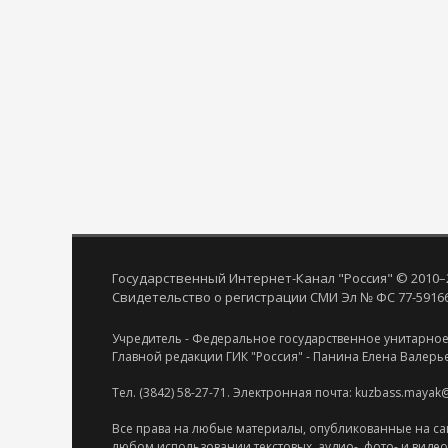
Государственный Интернет-Канал "Россия" © 2010–
Свидетельство о регистрации СМИ Эл № ФС 77-59166 
Учредитель - Федеральное государственное унитарное
Главной редакции ГИК "Россия" - Панина Елена Валерь
Тел. (3842) 58-27-71. Электронная почта: kuzbass.mayak
Все права на любые материалы, опубликованные на са
любом использовании текстовых, аудио-, фото- и виде