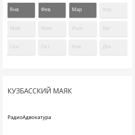
Янв
Фев
Мар
Апр
Май
Июн
Июл
Авг
Сен
Окт
Ноя
Дек
КУЗБАССКИЙ МАЯК
РадиоАдвокатура