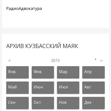
РадиоАдвокатура
АРХИВ КУЗБАССКИЙ МАЯК
<
2015
>
▼
Янв
Фев
Мар
Апр
Май
Июн
Июл
Авг
Сен
Окт
Ноя
Дек