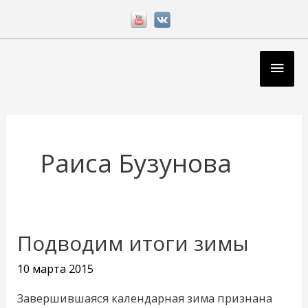
Перейти
к
содержимому
Глав
мен
Раиса Бузунова
Подводим итоги зимы
Подводим
итоги
10 марта 2015
зимы
Завершившаяся календарная зима признана