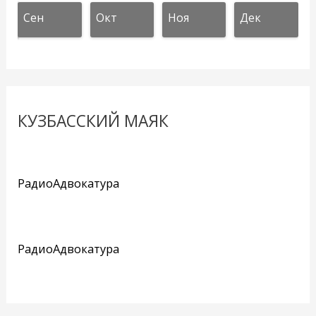
Сен
Окт
Ноя
Дек
КУЗБАССКИЙ МАЯК
РадиоАдвокатура
РадиоАдвокатура