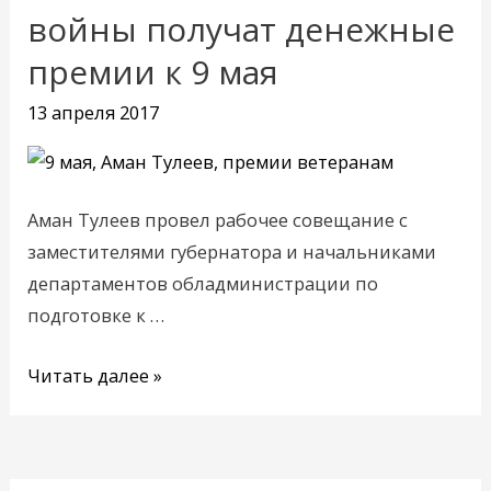
Великой
войны получат денежные
Отечественной
премии к 9 мая
войны
получат
13 апреля 2017
денежные
премии
к
Аман Тулеев провел рабочее совещание с
9
заместителями губернатора и начальниками
мая
департаментов обладминистрации по
подготовке к …
Читать далее »