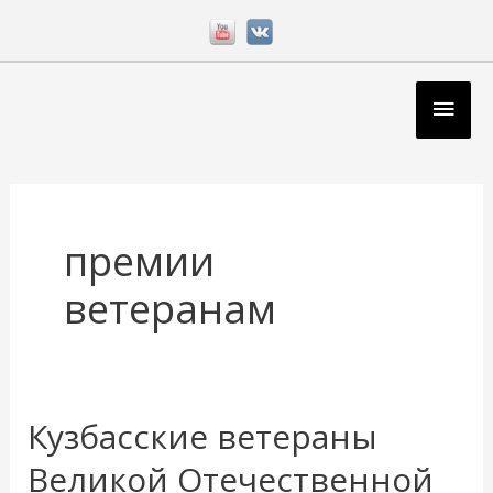
Перейти
к
содержимому
Глав
мен
премии
ветеранам
Кузбасские ветераны
Кузбасские
ветераны
Великой Отечественной