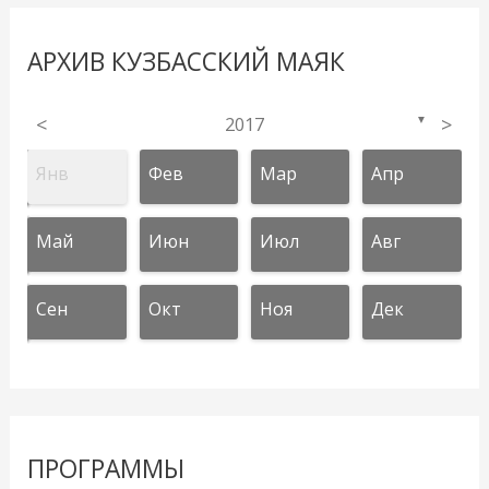
АРХИВ КУЗБАССКИЙ МАЯК
<
2017
>
▼
Янв
Фев
Мар
Апр
Май
Июн
Июл
Авг
Сен
Окт
Ноя
Дек
ПРОГРАММЫ