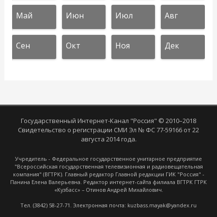
Май
Июн
Июл
Авг
Сен
Окт
Ноя
Дек
Государственный Интернет-Канал "Россия" © 2010–2018
Свидетельство о регистрации СМИ Эл № ФС 77-59166 от 22
августа 2014 года.
Учредитель - Федеральное государственное унитарное предприятие
"Всероссийская государственная телевизионная и радиовещательная
компания" (ВГТРК). Главный редактор Главной редакции ГИК "Россия" -
Панина Елена Валерьевна. Редактор интернет-сайта филиала ВГТРК ГТРК
«Кузбасс» – Отинов Андрей Михайлович.
Тел. (3842) 58-27-71. Электронная почта: kuzbass.mayak@yandex.ru