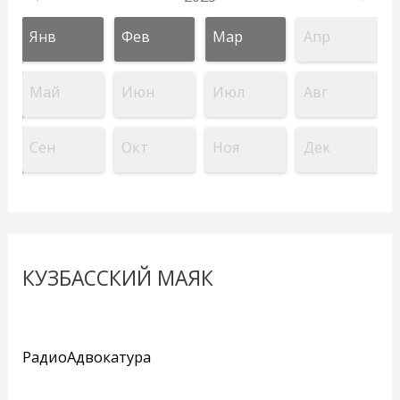
Янв
Фев
Мар
Апр
Май
Июн
Июл
Авг
Сен
Окт
Ноя
Дек
КУЗБАССКИЙ МАЯК
РадиоАдвокатура