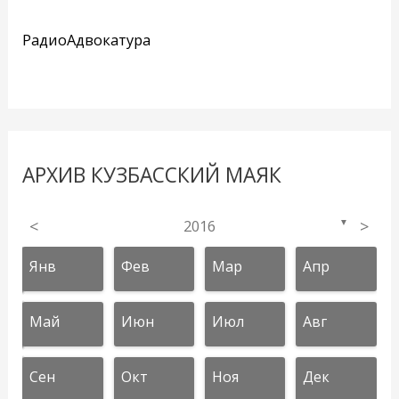
РадиоАдвокатура
АРХИВ КУЗБАССКИЙ МАЯК
<
2016
>
▼
Янв
Фев
Мар
Апр
Май
Июн
Июл
Авг
Сен
Окт
Ноя
Дек