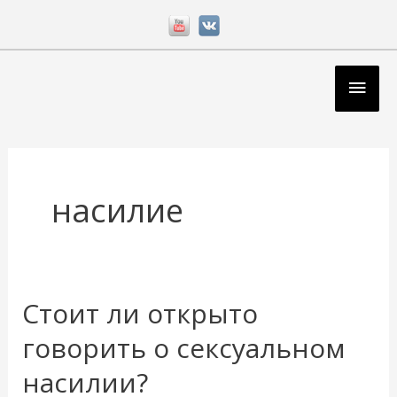
Перейти
к
содержимому
Глав
мен
насилие
Стоит ли открыто
говорить о сексуальном
насилии?