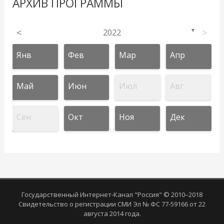
АРХИВ ПРОГРАММЫ
<
2022
>
▼
Янв
Фев
Мар
Апр
Май
Июн
Июл
Авг
Сен
Окт
Ноя
Дек
Государственный Интернет-Канал "Россия" © 2010–2018
Свидетельство о регистрации СМИ Эл № ФС 77-59166 от 22
августа 2014 года.