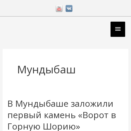
Перейти
к
содержимому
Глав
мен
Мундыбаш
В Мундыбаше заложили
В
Мундыбаше
первый камень «Ворот в
заложили
Горную Шорию»
первый