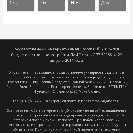
Сен
Окт
Ноя
Дек
Государственный Интернет-Канал "Россия" © 2010–2018
Свидетельство о регистрации СМИ Эл № ФС 77-59166 от 22
августа 2014 года.
Учредитель - Федеральное государственное унитарное предприятие
"Всероссийская государственная телевизионная и радиовещательная
компания" (ВГТРК). Главный редактор Главной редакции ГИК "Россия" -
Панина Елена Валерьевна. Редактор интернет-сайта филиала ВГТРК ГТРК
«Кузбасс» – Отинов Андрей Михайлович.
Тел. (3842) 58-27-71. Электронная почта: kuzbass.mayak@yandex.ru
Все права на любые материалы, опубликованные на сайте, защищены в
соответствии с российским и международным законодательством об
авторском праве и смежных правах. При любом использовании
текстовых, аудио-, фото- и видеоматериалов ссылка на kuzbassmayak.ru
обязательна. При полной или частичной перепечатке текстовых