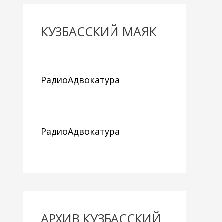
КУЗБАССКИЙ МАЯК
РадиоАдвокатура
РадиоАдвокатура
АРХИВ КУЗБАССКИЙ