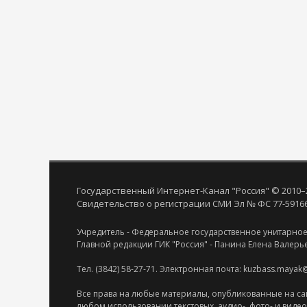
Государственный Интернет-Канал "Россия" © 2010–
Свидетельство о регистрации СМИ Эл № ФС 77-59166 
Учредитель - Федеральное государственное унитарное
Главной редакции ГИК "Россия" - Панина Елена Валерь
Тел. (3842) 58-27-71. Электронная почта: kuzbass.mayak
Все права на любые материалы, опубликованные на са
любом использовании текстовых, аудио-, фото- и виде