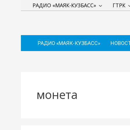
Перейти
РАДИО «МАЯК-КУЗБАСС»
ГТРК
к
содержимому
РАДИО «МАЯК-КУЗБАСС»
НОВОС
монета