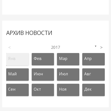
АРХИВ НОВОСТИ
<
2017
>
▼
Янв
Фев
Мар
Апр
Май
Июн
Июл
Авг
Сен
Окт
Ноя
Дек