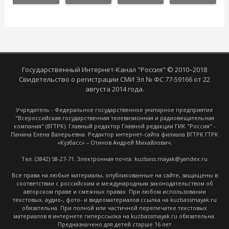
Государственный Интернет-Канал "Россия" © 2010–2018
Свидетельство о регистрации СМИ Эл № ФС 77-59166 от 22
августа 2014 года.
Учредитель - Федеральное государственное унитарное предприятие
"Всероссийская государственная телевизионная и радиовещательная
компания" (ВГТРК). Главный редактор Главной редакции ГИК "Россия" -
Панина Елена Валерьевна. Редактор интернет-сайта филиала ВГТРК ГТРК
«Кузбасс» – Отинов Андрей Михайлович.
Тел. (3842) 58-27-71. Электронная почта: kuzbass.mayak@yandex.ru
Все права на любые материалы, опубликованные на сайте, защищены в
соответствии с российским и международным законодательством об
авторском праве и смежных правах. При любом использовании
текстовых, аудио-, фото- и видеоматериалов ссылка на kuzbassmayak.ru
обязательна. При полной или частичной перепечатке текстовых
материалов в интернете гиперссылка на kuzbassmayak.ru обязательна.
Предназначено для детей старше 16 лет