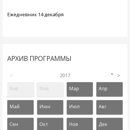
Ежедневник 14 декабря
АРХИВ ПРОГРАММЫ
<
2017
>
▼
Янв
Фев
Мар
Апр
Май
Июн
Июл
Авг
Сен
Окт
Ноя
Дек