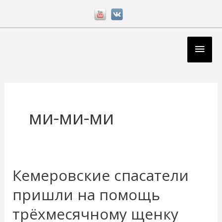
Перейти
к
содержимому
Глав
мен
ми-ми-ми
Кемеровские спасатели
Кемеровские
спасатели
пришли на помощь
пришли
трёхмесячному щенку
на