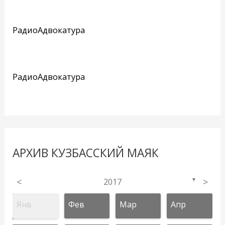
РадиоАдвокатура
РадиоАдвокатура
АРХИВ КУЗБАССКИЙ МАЯК
<
2017
>
▼
Янв
Фев
Мар
Апр