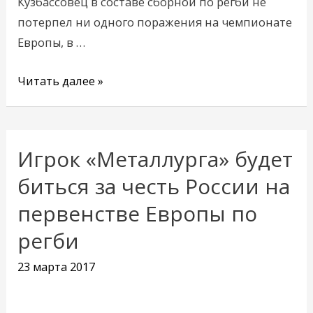
Кузбассовец в составе сборной по регби не
потерпел ни одного поражения на чемпионате
Европы, в …
Читать далее »
Игрок «Металлурга» будет
Игрок
«Металлурга»
биться за честь России на
будет
первенстве Европы по
биться
регби
за
честь
23 марта 2017
России
на