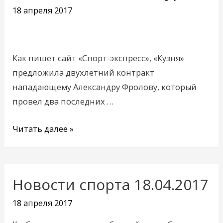
может
18 апреля 2017
пополнить
состав
хоккейного
Как пишет сайт «Спорт-экспресс», «Кузня»
«Металлурга»
предложила двухлетний контракт
нападающему Александру Фролову, который
провел два последних …
Читать далее »
Новости спорта 18.04.2017
Новости
спорта
18 апреля 2017
18.04.2017