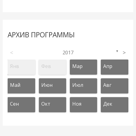
АРХИВ ПРОГРАММЫ
<
2017
>
▼
Янв
Фев
Мар
Апр
Май
Июн
Июл
Авг
Сен
Окт
Ноя
Дек