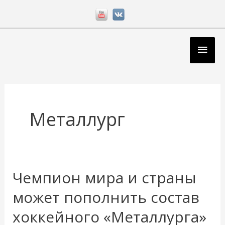
Перейти
к
содержимому
Глав
мен
Металлург
Чемпион мира и страны
Чемпион
мира
может пополнить состав
и
хоккейного «Металлурга»
страны