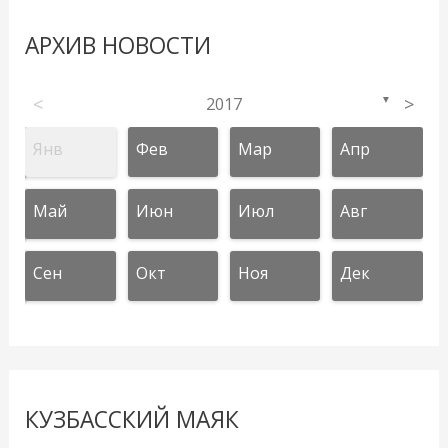
АРХИВ НОВОСТИ
<
2017
>
▼
Янв
Фев
Мар
Апр
Май
Июн
Июл
Авг
Сен
Окт
Ноя
Дек
КУЗБАССКИЙ МАЯК