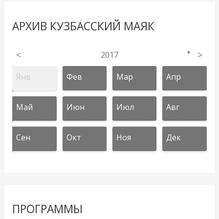
АРХИВ КУЗБАССКИЙ МАЯК
<
2017
>
▼
Янв
Фев
Мар
Апр
Май
Июн
Июл
Авг
Сен
Окт
Ноя
Дек
ПРОГРАММЫ