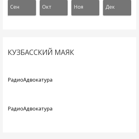
Сен
Окт
Ноя
Дек
КУЗБАССКИЙ МАЯК
РадиоАдвокатура
РадиоАдвокатура