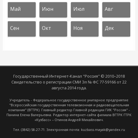
Май
Июн
Июл
Авг
Сен
Окт
Ноя
Дек
Государственный Интернет-Канал "Россия" © 2010–2018
Свидетельство о регистрации СМИ Эл № ФС 77-59166 от 22
августа 2014 года.
Учредитель - Федеральное государственное унитарное предприятие
"Всероссийская государственная телевизионная и радиовещательная
компания" (ВГТРК). Главный редактор Главной редакции ГИК "Россия" -
Панина Елена Валерьевна. Редактор интернет-сайта филиала ВГТРК ГТРК
«Кузбасс» – Отинов Андрей Михайлович.
Тел. (3842) 58-27-71. Электронная почта: kuzbass.mayak@yandex.ru