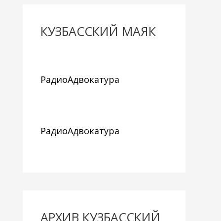
КУЗБАССКИЙ МАЯК
РадиоАдвокатура
РадиоАдвокатура
АРХИВ КУЗБАССКИЙ