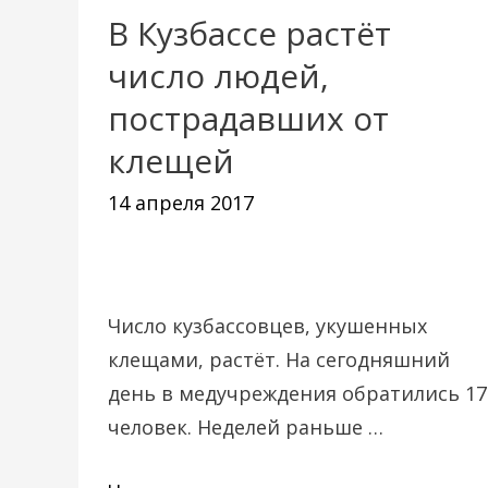
В Кузбассе растёт
В
Кузбассе
число людей,
растёт
пострадавших от
число
клещей
людей,
пострадавших
14 апреля 2017
от
клещей
Число кузбассовцев, укушенных
клещами, растёт. На сегодняшний
день в медучреждения обратились 17
человек. Неделей раньше …