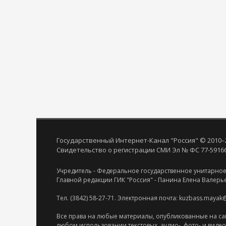
Государственный Интернет-Канал "Россия" © 2010–
Свидетельство о регистрации СМИ Эл № ФС 77-59166 
Учредитель - Федеральное государственное унитарное
Главной редакции ГИК "Россия" - Панина Елена Валерь
Тел. (3842) 58-27-71. Электронная почта: kuzbass.mayak
Все права на любые материалы, опубликованные на са
любом использовании текстовых, аудио-, фото- и виде