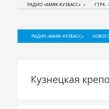
Перейти
РАДИО «МАЯК-КУЗБАСС»
ГТРК
к
содержимому
РАДИО «МАЯК-КУЗБАСС»
НОВОС
Кузнецкая крепо