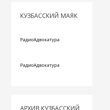
КУЗБАССКИЙ МАЯК
РадиоАдвокатура
РадиоАдвокатура
АРХИВ КУЗБАССКИЙ