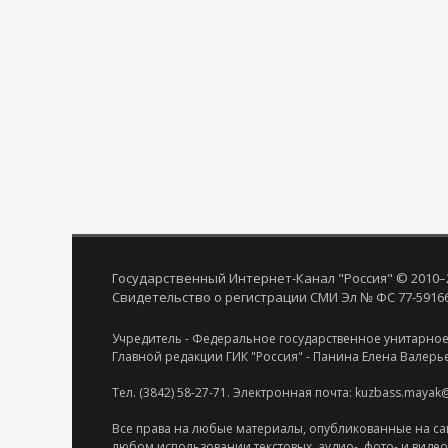
Государственный Интернет-Канал "Россия" © 2010–
Свидетельство о регистрации СМИ Эл № ФС 77-59166 
Учредитель - Федеральное государственное унитарное
Главной редакции ГИК "Россия" - Панина Елена Валерь
Тел. (3842) 58-27-71. Электронная почта: kuzbass.mayak
Все права на любые материалы, опубликованные на са
любом использовании текстовых, аудио-, фото- и виде