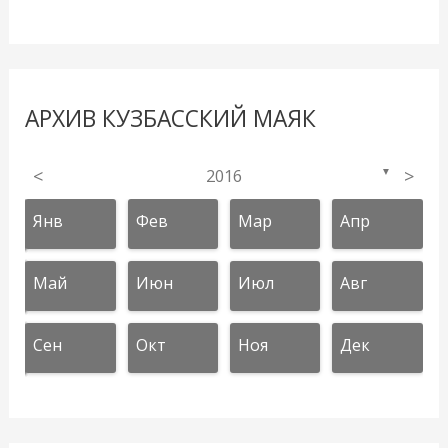
АРХИВ КУЗБАССКИЙ МАЯК
<
2016
>
▼
Янв
Фев
Мар
Апр
Май
Июн
Июл
Авг
Сен
Окт
Ноя
Дек