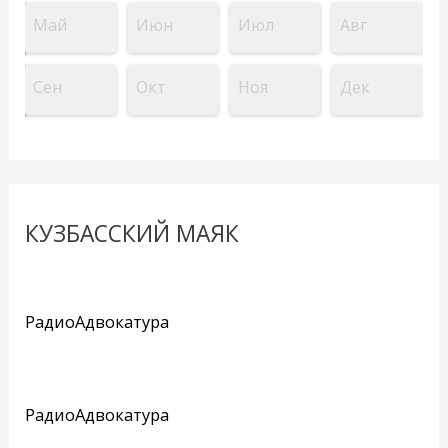
Май
Июн
Июл
Авг
Сен
Окт
Ноя
Дек
КУЗБАССКИЙ МАЯК
РадиоАдвокатура
РадиоАдвокатура