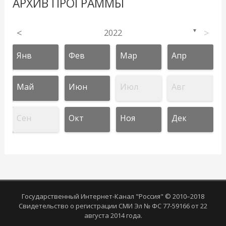
АРХИВ ПРОГРАММЫ
<
2022
>
▼
Янв
Фев
Мар
Апр
Май
Июн
Июл
Авг
Сен
Окт
Ноя
Дек
Государственный Интернет-Канал "Россия" © 2010–2018
Свидетельство о регистрации СМИ Эл № ФС 77-59166 от 22
августа 2014 года.