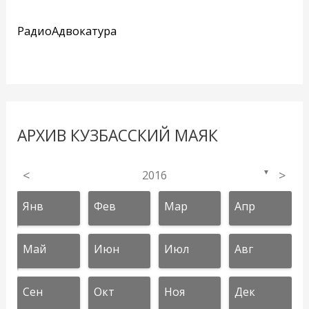
РадиоАдвокатура
АРХИВ КУЗБАССКИЙ МАЯК
<
2016
>
▼
Янв
Фев
Мар
Апр
Май
Июн
Июл
Авг
Сен
Окт
Ноя
Дек