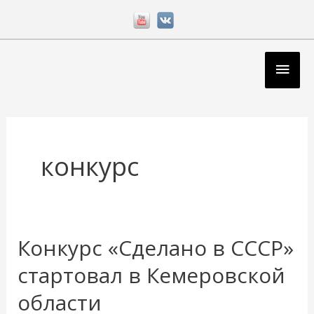
Перейти
к
содержимому
Глав
мен
конкурс
Конкурс «Сделано в СССР»
стартовал в Кемеровской
области