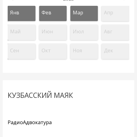
Янв
Фев
Мар
Апр
Май
Июн
Июл
Авг
Сен
Окт
Ноя
Дек
КУЗБАССКИЙ МАЯК
РадиоАдвокатура