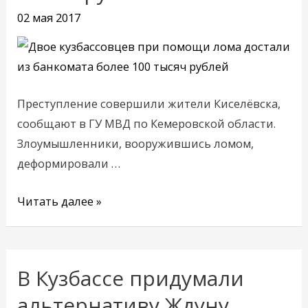
достали
02 мая 2017
из
банкомата
более
100
Преступление совершили жители Киселёвска,
тысяч
сообщают в ГУ МВД по Кемеровской области.
рублей
Злоумышленники, вооружившись ломом,
деформировали …
Читать далее »
В Кузбассе придумали
В
Кузбассе
альтернативу Ждуну