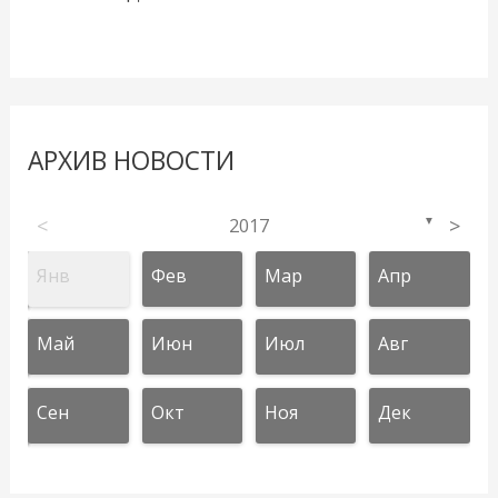
АРХИВ НОВОСТИ
<
2017
>
▼
Янв
Фев
Мар
Апр
Май
Июн
Июл
Авг
Сен
Окт
Ноя
Дек