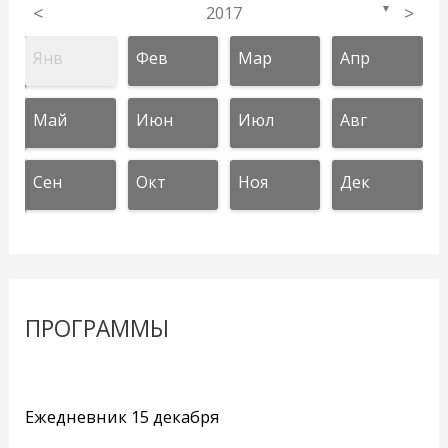
<
2017
>
▼
Янв
Фев
Мар
Апр
Май
Июн
Июл
Авг
Сен
Окт
Ноя
Дек
ПРОГРАММЫ
Ежедневник 15 декабря