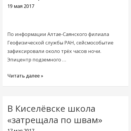
землетрясение
19 мая 2017
По информации Алтае-Саянского филиала
Геофизической службы РАН, сейсмособытие
зафиксировали около трёх часов ночи.
Эпицентр подземного …
Читать далее »
В Киселёвске школа
В
Киселёвске
«затрещала по швам»
школа
17 мая 2017