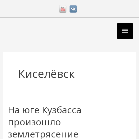
Перейти
к
содержимому
Глав
мен
Киселёвск
На юге Кузбасса
На
юге
произошло
Кузбасса
землетрясение
произошло