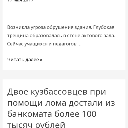
«затрещала
по
швам»
Возникла угроза обрушения здания. Глубокая
трещина образовалась в стене актового зала.
Сейчас учащихся и педагогов …
Читать далее »
Двое кузбассовцев при
Двое
кузбассовцев
помощи лома достали из
при
банкомата более 100
помощи
тысяч рублей
лома