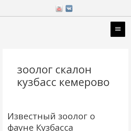
Перейти
к
содержимому
Глав
мен
зоолог скалон
кузбасс кемерово
Известный зоолог о
Известный
зоолог
фауне Кузбасса