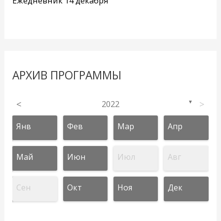
Ежедневник 14 декабря
АРХИВ ПРОГРАММЫ
<
2022
>
▼
Янв
Фев
Мар
Апр
Май
Июн
Июл
Авг
Сен
Окт
Ноя
Дек