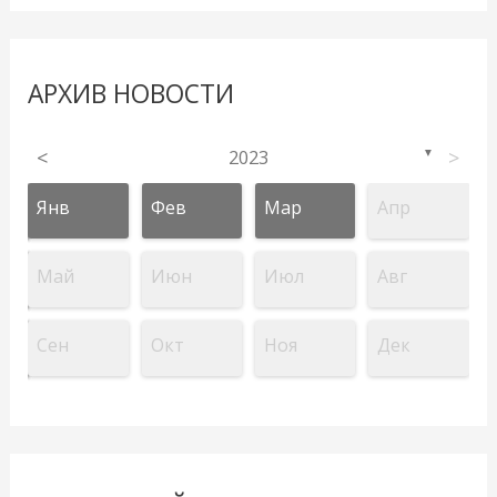
АРХИВ НОВОСТИ
<
2023
>
▼
Янв
Фев
Мар
Апр
Май
Июн
Июл
Авг
Сен
Окт
Ноя
Дек