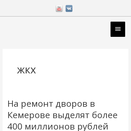
Перейти
к
содержимому
Глав
мен
жкх
На ремонт дворов в
На
ремонт
Кемерове выделят более
дворов
400 миллионов рублей
в