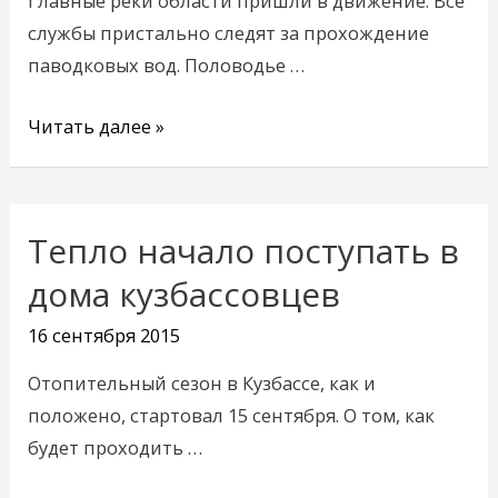
Главные реки области пришли в движение. Все
службы пристально следят за прохождение
паводковых вод. Половодье …
Читать далее »
Тепло начало поступать в
Тепло
начало
дома кузбассовцев
поступать
16 сентября 2015
в
дома
Отопительный сезон в Кузбассе, как и
кузбассовцев
положено, стартовал 15 сентября. О том, как
будет проходить …