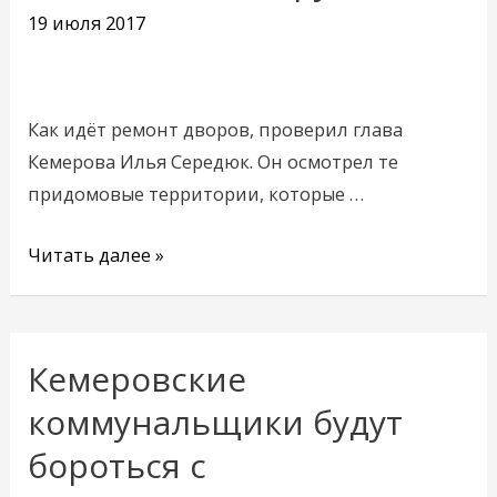
Кемерове
19 июля 2017
выделят
более
400
Как идёт ремонт дворов, проверил глава
миллионов
Кемерова Илья Середюк. Он осмотрел те
рублей
придомовые территории, которые …
Читать далее »
Кемеровские
Кемеровские
коммунальщики
коммунальщики будут
будут
бороться с
бороться