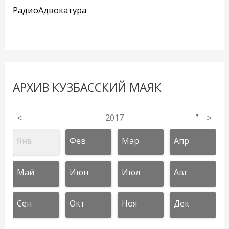
РадиоАдвокатура
АРХИВ КУЗБАССКИЙ МАЯК
<
2017
>
▼
Янв
Фев
Мар
Апр
Май
Июн
Июл
Авг
Сен
Окт
Ноя
Дек