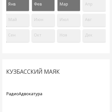
Янв
Фев
Мар
Апр
Май
Июн
Июл
Авг
Сен
Окт
Ноя
Дек
КУЗБАССКИЙ МАЯК
РадиоАдвокатура