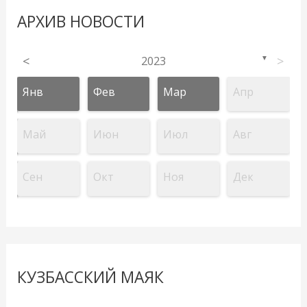
АРХИВ НОВОСТИ
<
2023
>
▼
Янв
Фев
Мар
Апр
Май
Июн
Июл
Авг
Сен
Окт
Ноя
Дек
КУЗБАССКИЙ МАЯК