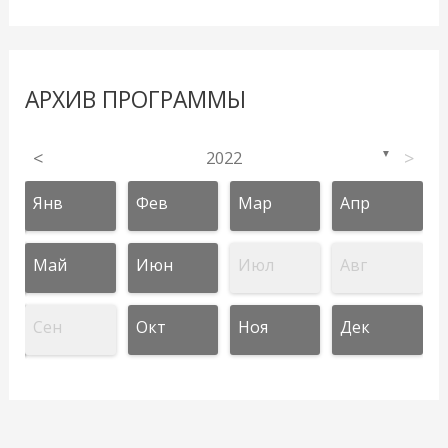
АРХИВ ПРОГРАММЫ
<
2022
>
▼
Янв
Фев
Мар
Апр
Май
Июн
Июл
Авг
Сен
Окт
Ноя
Дек