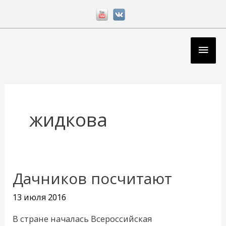
Перейти
к
содержимому
Глав
мен
жидкова
Дачников посчитают
Дачников
посчитают
13 июля 2016
В стране началась Всероссийская