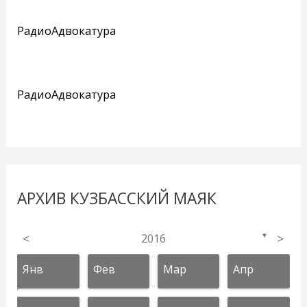
РадиоАдвокатура
РадиоАдвокатура
АРХИВ КУЗБАССКИЙ МАЯК
<
2016
>
▼
Янв
Фев
Мар
Апр