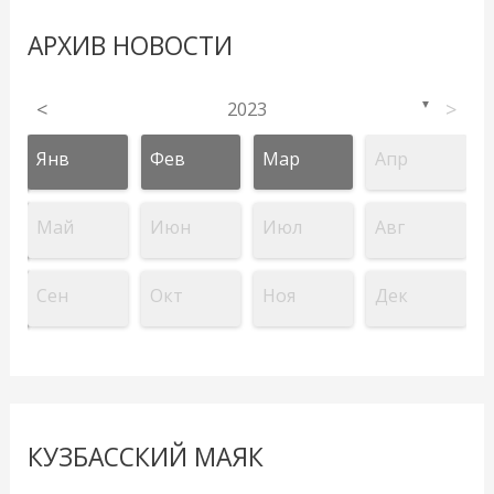
АРХИВ НОВОСТИ
<
2023
>
▼
Янв
Фев
Мар
Апр
Май
Июн
Июл
Авг
Сен
Окт
Ноя
Дек
КУЗБАССКИЙ МАЯК