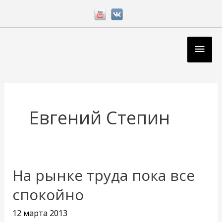
Перейти
к
содержимому
Глав
мен
Евгений Степин
На рынке труда пока все
На
рынке
спокойно
труда
12 марта 2013
пока