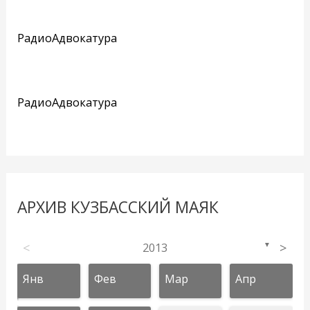
РадиоАдвокатура
РадиоАдвокатура
АРХИВ КУЗБАССКИЙ МАЯК
<
2013
>
▼
Янв
Фев
Мар
Апр