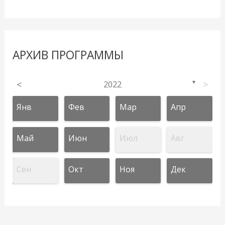
АРХИВ ПРОГРАММЫ
<
2022
>
▼
Янв
Фев
Мар
Апр
Май
Июн
Июл
Авг
Сен
Окт
Ноя
Дек