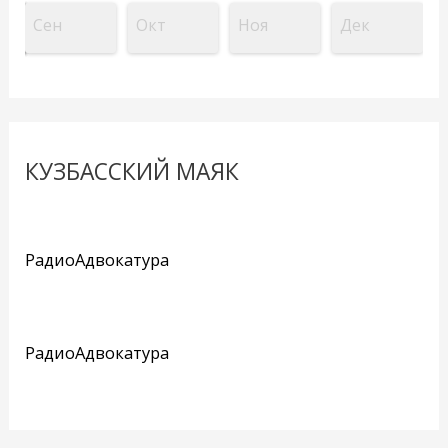
Сен
Окт
Ноя
Дек
КУЗБАССКИЙ МАЯК
РадиоАдвокатура
РадиоАдвокатура