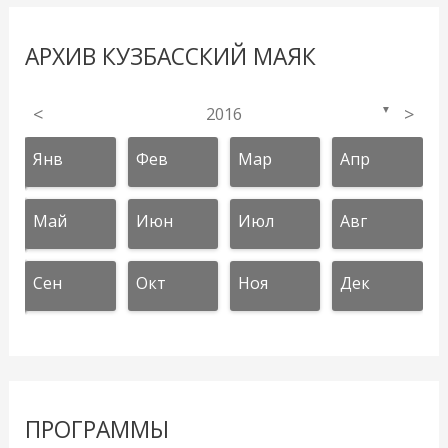
АРХИВ КУЗБАССКИЙ МАЯК
<
2016
>
▼
Янв
Фев
Мар
Апр
Май
Июн
Июл
Авг
Сен
Окт
Ноя
Дек
ПРОГРАММЫ