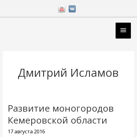
Перейти
к
содержимому
Глав
мен
Дмитрий Исламов
Развитие моногородов
Развитие
моногородов
Кемеровской области
Кемеровской
17 августа 2016
области