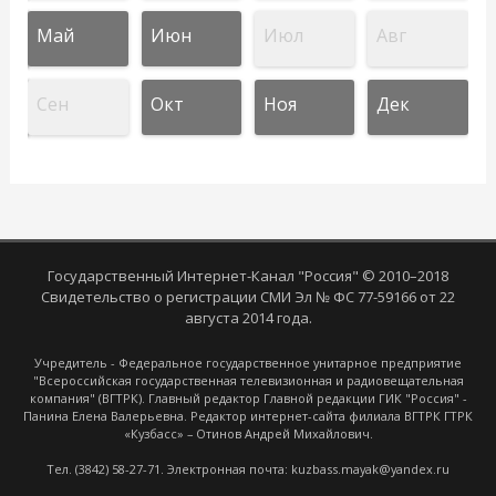
Май
Июн
Июл
Авг
Сен
Окт
Ноя
Дек
Государственный Интернет-Канал "Россия" © 2010–2018
Свидетельство о регистрации СМИ Эл № ФС 77-59166 от 22
августа 2014 года.
Учредитель - Федеральное государственное унитарное предприятие
"Всероссийская государственная телевизионная и радиовещательная
компания" (ВГТРК). Главный редактор Главной редакции ГИК "Россия" -
Панина Елена Валерьевна. Редактор интернет-сайта филиала ВГТРК ГТРК
«Кузбасс» – Отинов Андрей Михайлович.
Тел. (3842) 58-27-71. Электронная почта: kuzbass.mayak@yandex.ru