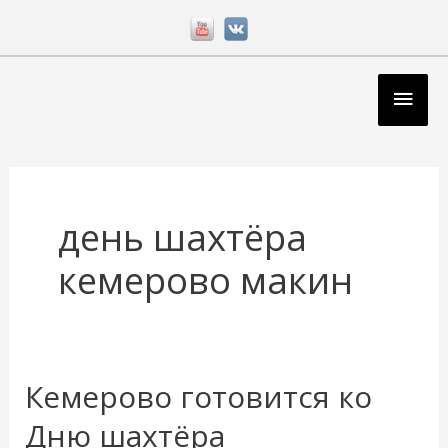
Перейти
к
содержимому
Глав
мен
день шахтёра
кемерово макин
Кемерово готовится ко
Кемерово
готовится
Дню шахтёра