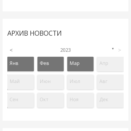
АРХИВ НОВОСТИ
<
2023
>
▼
Янв
Фев
Мар
Апр
Май
Июн
Июл
Авг
Сен
Окт
Ноя
Дек