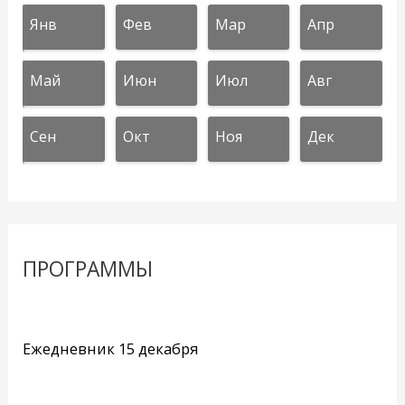
Янв
Фев
Мар
Апр
Май
Июн
Июл
Авг
Сен
Окт
Ноя
Дек
ПРОГРАММЫ
Ежедневник 15 декабря