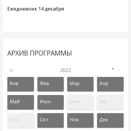
Ежедневник 14 декабря
АРХИВ ПРОГРАММЫ
<
2022
>
▼
Янв
Фев
Мар
Апр
Май
Июн
Июл
Авг
Сен
Окт
Ноя
Дек