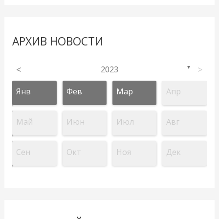
АРХИВ НОВОСТИ
<
2023
>
▼
Янв
Фев
Мар
Апр
Май
Июн
Июл
Авг
Сен
Окт
Ноя
Дек