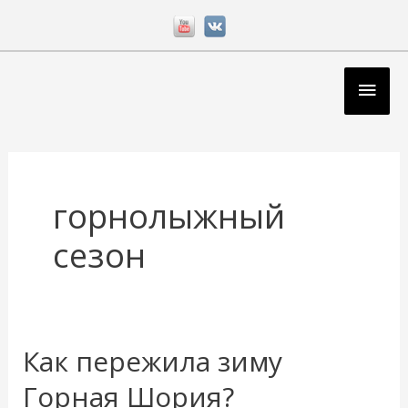
Перейти
к
содержимому
Глав
мен
горнолыжный
сезон
Как пережила зиму
Как
пережила
Горная Шория?