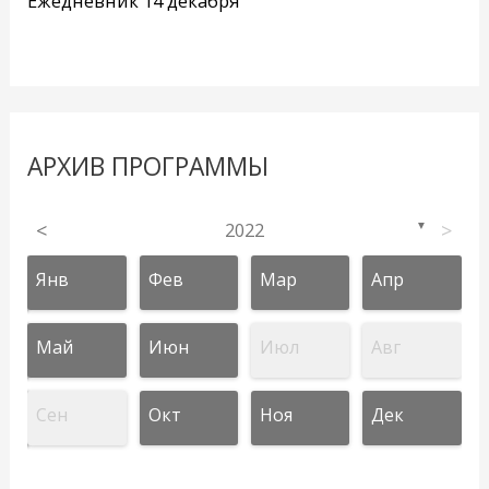
Ежедневник 14 декабря
АРХИВ ПРОГРАММЫ
<
2022
>
▼
Янв
Фев
Мар
Апр
Май
Июн
Июл
Авг
Сен
Окт
Ноя
Дек