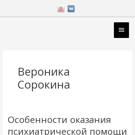
Перейти
к
содержимому
Глав
мен
Вероника
Сорокина
Особенности оказания
Особенности
оказания
психиатрической помощи