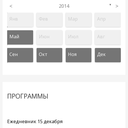
<
2014
>
▼
Янв
Фев
Мар
Апр
Май
Июн
Июл
Авг
Сен
Окт
Ноя
Дек
ПРОГРАММЫ
Ежедневник 15 декабря