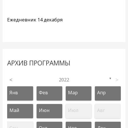
Ежедневник 14 декабря
АРХИВ ПРОГРАММЫ
<
2022
>
▼
Янв
Фев
Мар
Апр
Май
Июн
Июл
Авг
Сен
Окт
Ноя
Дек