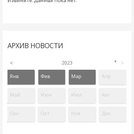
Извините. Данных пока нет.
АРХИВ НОВОСТИ
<
2023
>
▼
Янв
Фев
Мар
Апр
Май
Июн
Июл
Авг
Сен
Окт
Ноя
Дек