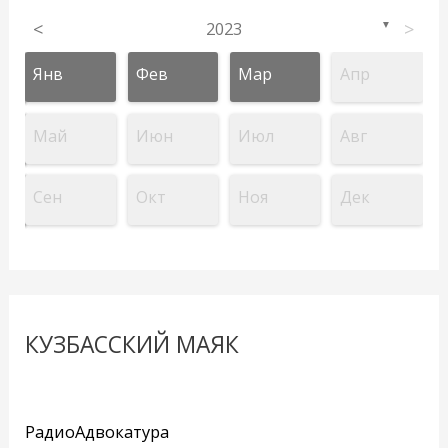
<
2023
>
▼
Янв
Фев
Мар
Апр
Май
Июн
Июл
Авг
Сен
Окт
Ноя
Дек
КУЗБАССКИЙ МАЯК
РадиоАдвокатура