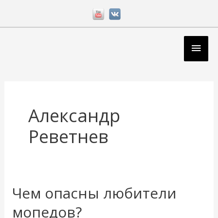
Перейти
к
содержимому
Глав
мен
Александр
Реветнев
Чем опасны любители
Чем
опасны
мопедов?