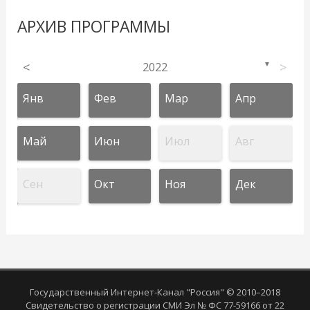
АРХИВ ПРОГРАММЫ
<
2022
>
▼
Янв
Фев
Мар
Апр
Май
Июн
Июл
Авг
Сен
Окт
Ноя
Дек
Государственный Интернет-Канал "Россия" © 2010–2018
Свидетельство о регистрации СМИ Эл № ФС 77-59166 от 22