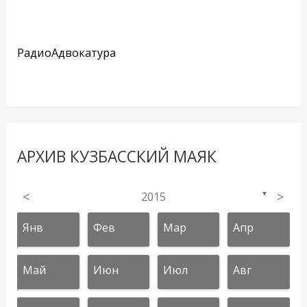
РадиоАдвокатура
АРХИВ КУЗБАССКИЙ МАЯК
<
2015
>
▼
Янв
Фев
Мар
Апр
Май
Июн
Июл
Авг