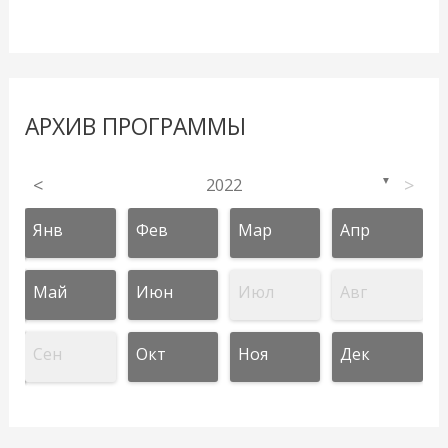
АРХИВ ПРОГРАММЫ
<
2022
>
▼
Янв
Фев
Мар
Апр
Май
Июн
Июл
Авг
Сен
Окт
Ноя
Дек