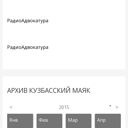
РадиоАдвокатура
РадиоАдвокатура
АРХИВ КУЗБАССКИЙ МАЯК
<
2015
>
▼
Янв
Фев
Мар
Апр