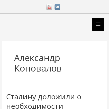
Перейти
к
содержимому
Глав
мен
Александр
Коновалов
Сталину доложили о
Сталину
доложили
необходимости