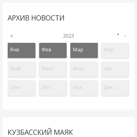
АРХИВ НОВОСТИ
<
2023
>
▼
Янв
Фев
Мар
Апр
Май
Июн
Июл
Авг
Сен
Окт
Ноя
Дек
КУЗБАССКИЙ МАЯК