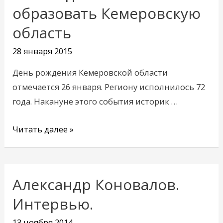
о
образовать Кемеровскую
необходимости
область
образовать
Кемеровскую
28 января 2015
область
День рождения Кемеровской области
отмечается 26 января. Региону исполнилось 72
года. Накануне этого события историк …
Читать далее »
Александр Коновалов.
Александр
Коновалов.
Интервью.
Интервью.
13 ноября 2014