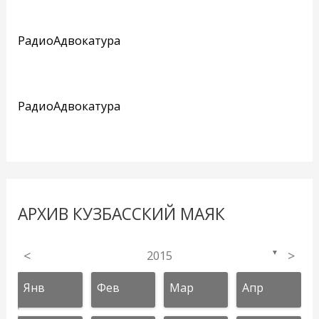
РадиоАдвокатура
РадиоАдвокатура
АРХИВ КУЗБАССКИЙ МАЯК
<
2015
>
▼
Янв
Фев
Мар
Апр