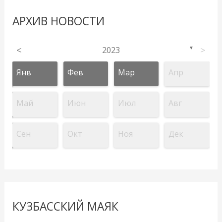
АРХИВ НОВОСТИ
<
2023
>
▼
Янв
Фев
Мар
Апр
Май
Июн
Июл
Авг
Сен
Окт
Ноя
Дек
КУЗБАССКИЙ МАЯК