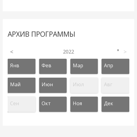
АРХИВ ПРОГРАММЫ
<
2022
>
▼
Янв
Фев
Мар
Апр
Май
Июн
Июл
Авг
Сен
Окт
Ноя
Дек