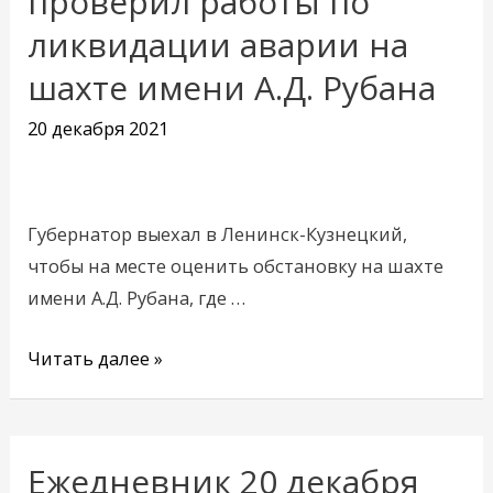
проверил работы по
проверил
ликвидации аварии на
работы
шахте имени А.Д. Рубана
по
ликвидации
20 декабря 2021
аварии
на
шахте
Губернатор выехал в Ленинск-Кузнецкий,
имени
чтобы на месте оценить обстановку на шахте
А.Д.
имени А.Д. Рубана, где …
Рубана
Читать далее »
Ежедневник 20 декабря
Ежедневник