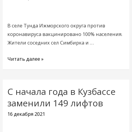
населенный
пункт
В селе Тунда Ижморского округа против
коронавируса вакцинировано 100% населения.
Жители соседних сел Симбирка и …
Читать далее »
С начала года в Кузбассе
С
начала
заменили 149 лифтов
года
16 декабря 2021
в
Кузбассе