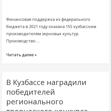
рублей
субсидий
Финансовая поддержка из федерального
бюджета в 2021 году оказана 155 кузбасским
производителям зерновых культур.
Производство …
Читать далее »
В Кузбассе наградили
В
Кузбассе
победителей
наградили
регионального
победителей
регионального