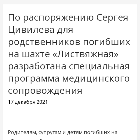
По распоряжению Сергея
По
распоряжению
Цивилева для
Сергея
родственников погибших
Цивилева
на шахте «Листвяжная»
для
родственников
разработана специальная
погибших
программа медицинского
на
сопровождения
шахте
«Листвяжная»
17 декабря 2021
разработана
специальная
программа
Родителям, супругам и детям погибших на
медицинского