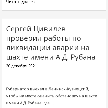
Читать далее »
Сергей Цивилев
Сергей
Цивилев
проверил работы по
проверил
ликвидации аварии на
работы
шахте имени А.Д. Рубана
по
ликвидации
20 декабря 2021
аварии
на
шахте
Губернатор выехал в Ленинск-Кузнецкий,
имени
чтобы на месте оценить обстановку на шахте
А.Д.
имени А.Д. Рубана, где …
Рубана