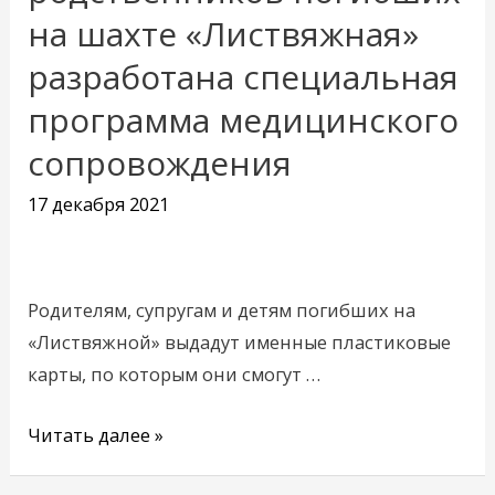
на шахте «Листвяжная»
для
родственников
разработана специальная
погибших
программа медицинского
на
сопровождения
шахте
«Листвяжная»
17 декабря 2021
разработана
специальная
программа
Родителям, супругам и детям погибших на
медицинского
«Листвяжной» выдадут именные пластиковые
сопровождения
карты, по которым они смогут …
Читать далее »