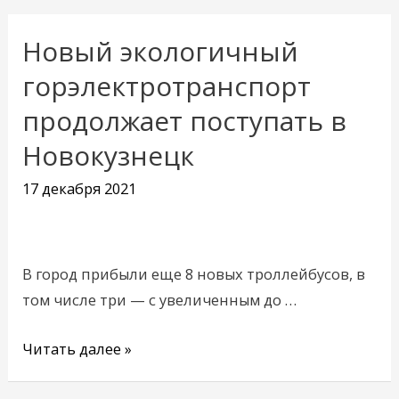
Новый экологичный
Новый
экологичный
горэлектротранспорт
горэлектротранспорт
продолжает поступать в
продолжает
Новокузнецк
поступать
в
17 декабря 2021
Новокузнецк
В город прибыли еще 8 новых троллейбусов, в
том числе три — с увеличенным до …
Читать далее »