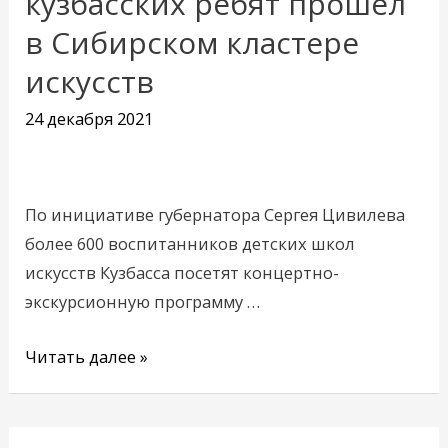
кузбасских ребят прошел
для
в Сибирском кластере
кузбасских
искусств
ребят
прошел
24 декабря 2021
в
Сибирском
кластере
По инициативе губернатора Сергея Цивилева
искусств
более 600 воспитанников детских школ
искусств Кузбасса посетят концертно-
экскурсионную программу …
Читать далее »