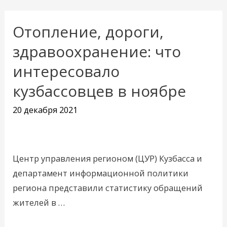
Отопление, дороги,
Отопление,
дороги,
здравоохранение: что
здравоохранение:
интересовало
что
кузбассовцев в ноябре
интересовало
кузбассовцев
20 декабря 2021
в
ноябре
Центр управления регионом (ЦУР) Кузбасса и
департамент информационной политики
региона представили статистику обращений
жителей в …