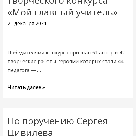
творческого конкурса
творческого
«Мой главный учитель»
конкурса
21 декабря 2021
«Мой
главный
учитель»
Победителями конкурса признан 61 автор и 42
творческие работы, героями которых стали 44
педагога — …
Читать далее »
По поручению Сергея
По
поручению
Цивилева