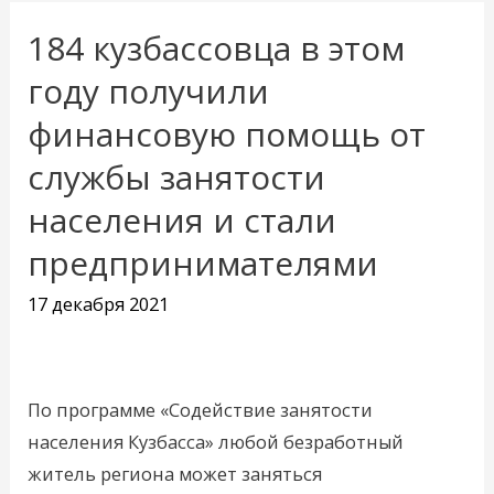
184 кузбассовца в этом
184
кузбассовца
году получили
в
финансовую помощь от
этом
службы занятости
году
получили
населения и стали
финансовую
предпринимателями
помощь
от
17 декабря 2021
службы
занятости
населения
По программе «Содействие занятости
и
населения Кузбасса» любой безработный
стали
житель региона может заняться
предпринимателями