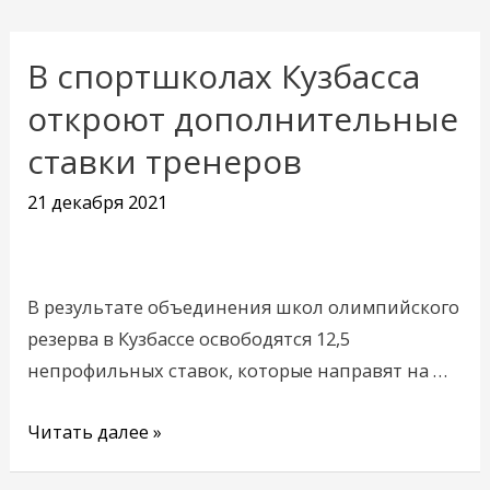
В спортшколах Кузбасса
В
спортшколах
откроют дополнительные
Кузбасса
ставки тренеров
откроют
дополнительные
21 декабря 2021
ставки
тренеров
В результате объединения школ олимпийского
резерва в Кузбассе освободятся 12,5
непрофильных ставок, которые направят на …
Читать далее »