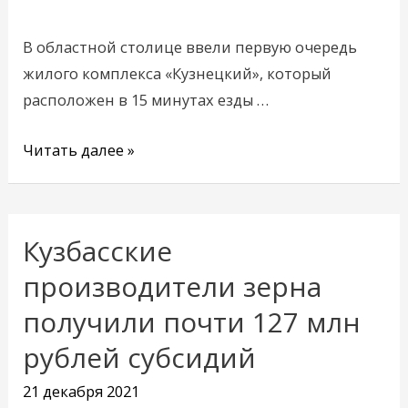
получат
новые
В областной столице ввели первую очередь
квартиры
жилого комплекса «Кузнецкий», который
расположен в 15 минутах езды …
Читать далее »
Кузбасские
Кузбасские
производители
производители зерна
зерна
получили почти 127 млн
получили
рублей субсидий
почти
127
21 декабря 2021
млн