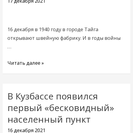
17 декабря 2021
декабря
16 декабря в 1940 году в городе Тайга
открывают швейную фабрику. И в годы войны
…
Читать далее »
В Кузбассе появился
В
Кузбассе
первый «бесковидный»
появился
населенный пункт
первый
«бесковидный»
16 декабря 2021