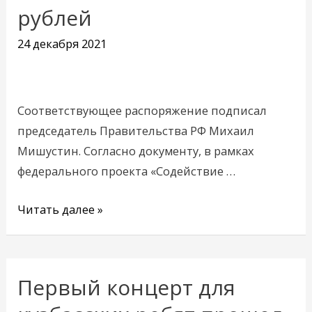
Кузбасс
рублей
дополнительно
24 декабря 2021
получит
свыше
905
миллионов
Соответствующее распоряжение подписал
рублей
председатель Правительства РФ Михаил
Мишустин. Согласно документу, в рамках
федерального проекта «Содействие …
Читать далее »
Первый концерт для
Первый
концерт