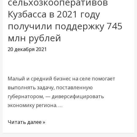
сельхозкооперативов
и
Кузбасса в 2021 году
сельхозкооперативов
получили поддержку 745
Кузбасса
в
млн рублей
2021
20 декабря 2021
году
получили
поддержку
745
Малый и средний бизнес на селе помогает
млн
выполнять задачу, поставленную
рублей
губернатором, — диверсифицировать
экономику региона. …
Читать далее »