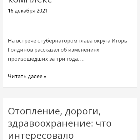
новый
16 декабря 2021
физкультурно-
оздоровительный
комплекс
На встрече с губернатором глава округа Игорь
Голдинов рассказал об изменениях,
произошедших за три года, …
Читать далее »
Отопление, дороги,
Отопление,
дороги,
здравоохранение: что
здравоохранение:
интересовало
что