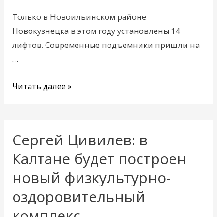
заменили
149
Только в Новоильинском районе
лифтов
Новокузнецка в этом году установлены 14
лифтов. Современные подъемники пришли на
…
Читать далее »
Сергей Цивилев: в
Сергей
Цивилев:
Калтане будет построен
в
новый физкультурно-
Калтане
оздоровительный
будет
построен
комплекс