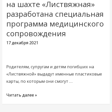
на шахте «Листвяжная»
для
родственников
разработана специальная
погибших
программа медицинского
на
сопровождения
шахте
«Листвяжная»
17 декабря 2021
разработана
специальная
программа
Родителям, супругам и детям погибших на
медицинского
«Листвяжной» выдадут именные пластиковые
сопровождения
карты, по которым они смогут …
Читать далее »