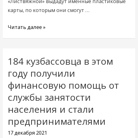
«Листвяжной» выдадут именные пластиковые
сопровождения
карты, по которым они смогут …
Читать далее »
184 кузбассовца в этом
184
кузбассовца
году получили
в
финансовую помощь от
этом
службы занятости
году
получили
населения и стали
финансовую
предпринимателями
помощь
от
17 декабря 2021