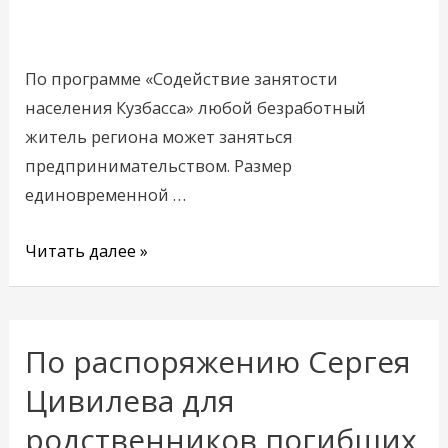
службы
занятости
населения
По программе «Содействие занятости
и
населения Кузбасса» любой безработный
стали
житель региона может заняться
предпринимателями
предпринимательством. Размер
единовременной …
Читать далее »
По распоряжению Сергея
По
распоряжению
Цивилева для
Сергея
родственников погибших
Цивилева