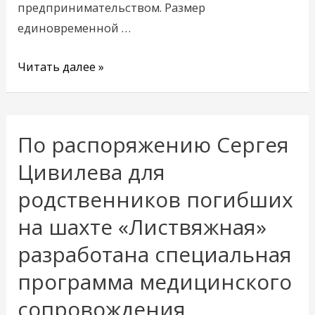
предпринимательством. Размер
единовременной …
Читать далее »
По распоряжению Сергея
По
распоряжению
Цивилева для
Сергея
родственников погибших
Цивилева
на шахте «Листвяжная»
для
родственников
разработана специальная
погибших
программа медицинского
на
сопровождения
шахте