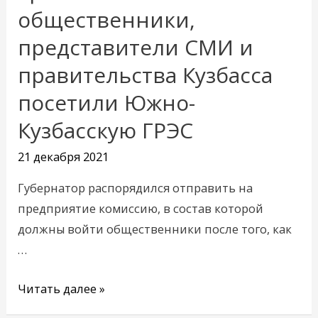
Сергея
общественники,
Цивилева
представители СМИ и
общественники,
представители
правительства Кузбасса
СМИ
посетили Южно-
и
Кузбасскую ГРЭС
правительства
Кузбасса
21 декабря 2021
посетили
Южно-
Губернатор распорядился отправить на
Кузбасскую
предприятие комиссию, в состав которой
ГРЭС
должны войти общественники после того, как
…
Читать далее »