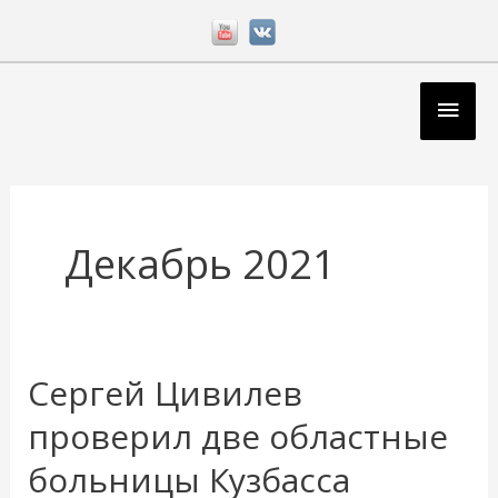
Перейти
к
содержимому
Глав
мен
Декабрь 2021
Сергей Цивилев
Сергей
Цивилев
проверил две областные
проверил
больницы Кузбасса
две