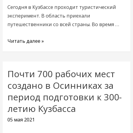
Сегодня в Кузбассе проходит туристический
эксперимент. В область приехали
путешественники со всей страны. Во время …
Читать далее »
Почти 700 рабочих мест
Почти
700
создано в Осинниках за
рабочих
период подготовки к 300-
мест
летию Кузбасса
создано
в
05 мая 2021
Осинниках
за