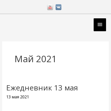
Перейти
к
содержимому
Глав
мен
Май 2021
Ежедневник 13 мая
Ежедневник
13
13 мая 2021
мая