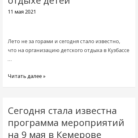
отдыхе детей
на
летнем
11 мая 2021
отдыхе
детей
Лето не за горами и сегодня стало известно,
что на организацию детского отдыха в Кузбассе
…
Читать далее »
Сегодня стала известна
Сегодня
стала
программа мероприятий
известна
на 9 мая в Кемерове
программа