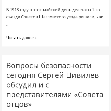
В 1918 году в этот майский день делегаты 1-го
съезда Советов Щегловского уезда решали, как
…
Читать далее »
Вопросы безопасности
Вопросы
безопасности
сегодня Сергей Цивилев
сегодня
обсудил и с
Сергей
представителями «Совета
Цивилев
обсудил
отцов»
и