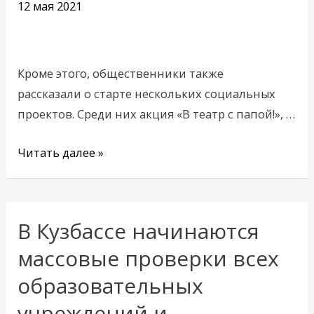
12 мая 2021
с
представителями
«Совета
отцов»
Кроме этого, общественники также
рассказали о старте нескольких социальных
проектов. Среди них акция «В театр с папой!», …
Читать далее »
В Кузбассе начинаются
В
Кузбассе
массовые проверки всех
начинаются
образовательных
массовые
учреждений и
проверки