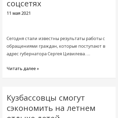
соцсетях
к
11 мая 2021
губернатору
Сергею
Цивилеву
в
Сегодня стали известны результаты работы с
соцсетях
обращениями граждан, которые поступают в
адрес губернатора Сергея Цивилева. …
Читать далее »
Кузбассовцы смогут
Кузбассовцы
смогут
сэкономить на летнем
сэкономить