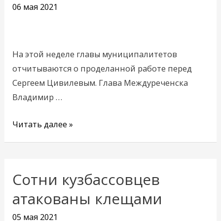
Кузбасса
06 мая 2021
сегодня
выходит
на
На этой неделе главы муниципалитетов
финишную
отчитываются о проделанной работе перед
прямую.
Сергеем Цивилевым. Глава Междуреченска
Владимир …
Читать далее »
Сотни кузбассовцев
Сотни
кузбассовцев
атакованы клещами
атакованы
05 мая 2021
клещами