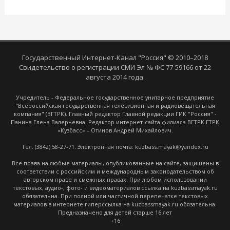
Государственный Интернет-Канал "Россия" © 2010–2018
Свидетельство о регистрации СМИ Эл № ФС 77-59166 от 22
августа 2014 года.
Учредитель - Федеральное государственное унитарное предприятие
"Всероссийская государственная телевизионная и радиовещательная
компания" (ВГТРК). Главный редактор Главной редакции ГИК "Россия" -
Панина Елена Валерьевна. Редактор интернет-сайта филиала ВГТРК ГТРК
«Кузбасс» – Отинов Андрей Михайлович.
Тел. (3842) 58-27-71. Электронная почта: kuzbass.mayak@yandex.ru
Все права на любые материалы, опубликованные на сайте, защищены в
соответствии с российским и международным законодательством об
авторском праве и смежных правах. При любом использовании
текстовых, аудио-, фото- и видеоматериалов ссылка на kuzbassmayak.ru
обязательна. При полной или частичной перепечатке текстовых
материалов в интернете гиперссылка на kuzbassmayak.ru обязательна.
Предназначено для детей старше 16 лет
+16