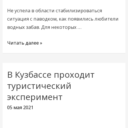
выходные
Не успела в области стабилизироваться
ситуация с паводком, как появились любители
водных забав. Для некоторых …
Читать далее »
В Кузбассе проходит
В
Кузбассе
туристический
проходит
эксперимент
туристический
эксперимент
05 мая 2021