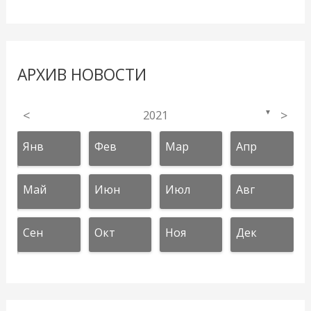
АРХИВ НОВОСТИ
<
2021
>
▼
Янв
Фев
Мар
Апр
Май
Июн
Июл
Авг
Сен
Окт
Ноя
Дек