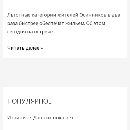
период
Льготные категории жителей Осинников в два
подготовки
раза быстрее обеспечат жильем. Об этом
к
сегодня на встрече …
300-
летию
Читать далее »
Кузбасса
ПОПУЛЯРНОЕ
Извините. Данных пока нет.