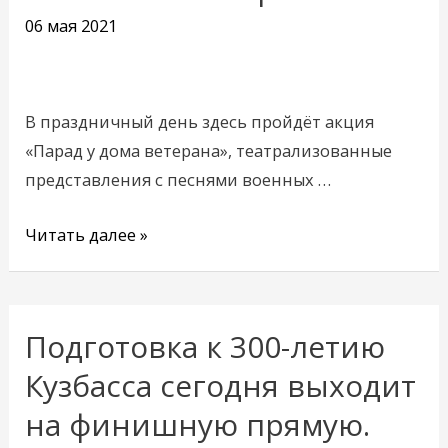
мероприятий
06 мая 2021
на
9
мая
В праздничный день здесь пройдёт акция
в
«Парад у дома ветерана», театрализованные
Кемерове
представления с песнями военных …
Читать далее »
Подготовка к 300-летию
Подготовка
к
Кузбасса сегодня выходит
300-
на финишную прямую.
летию