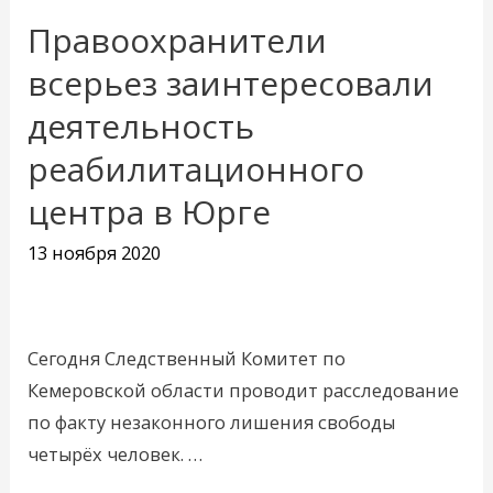
Правоохранители
Правоохранители
всерьез
всерьез заинтересовали
заинтересовали
деятельность
деятельность
реабилитационного
реабилитационного
центра
центра в Юрге
в
13 ноября 2020
Юрге
Сегодня Следственный Комитет по
Кемеровской области проводит расследование
по факту незаконного лишения свободы
четырёх человек. …