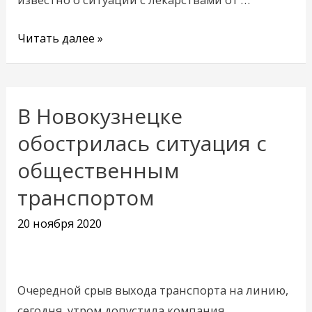
Читать далее »
В Новокузнецке
В
Новокузнецке
обострилась ситуация с
обострилась
общественным
ситуация
транспортом
с
общественным
20 ноября 2020
транспортом
Очередной срыв выхода транспорта на линию,
сегодня, утром допустила компания