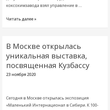
коксохимзавода взял управление в …
Читать далее »
В Москве открылась
В
Москве
уникальная выставка,
открылась
посвященная Кузбассу
уникальная
выставка,
23 ноября 2020
посвященная
Кузбассу
Сегодня в Москве открылась экспозиция
«Маленький Интернационал в Сибири. К 100-