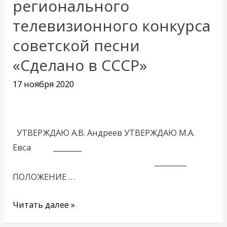
регионального
го
телевизионного конкурса
регионального
телевизионного
советской песни
конкурса
«Сделано в СССР»
советской
песни
17 ноября 2020
«Сделано
в
СССР»
УТВЕРЖДАЮ А.В. Андреев УТВЕРЖДАЮ М.А.
Евса ________
_________
ПОЛОЖЕНИЕ …
Читать далее »