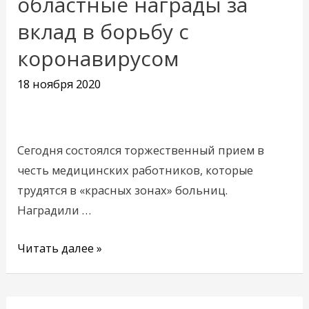
областные награды за
федеральные
вклад в борьбу с
и
областные
коронавирусом
награды
18 ноября 2020
за
вклад
в
борьбу
Сегодня состоялся торжественный прием в
с
честь медицинских работников, которые
коронавирусом
трудятся в «красных зонах» больниц.
Наградили …
Читать далее »