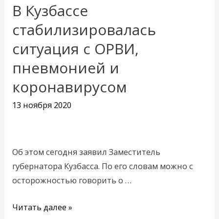
В Кузбассе
В
Кузбассе
стабилизировалась
стабилизировалась
ситуация с ОРВИ,
ситуация
пневмонией и
с
ОРВИ,
коронавирусом
пневмонией
13 ноября 2020
и
коронавирусом
Об этом сегодня заявил Заместитель
губернатора Кузбасса. По его словам можно с
осторожностью говорить о …
Читать далее »