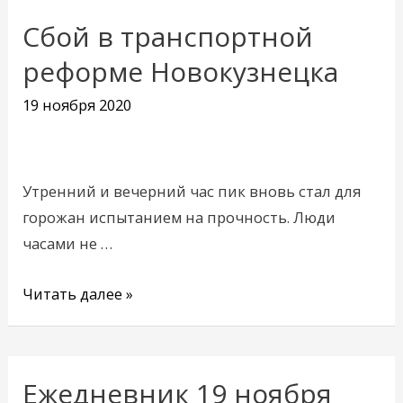
Сбой в транспортной
Сбой
в
реформе Новокузнецка
транспортной
19 ноября 2020
реформе
Новокузнецка
Утренний и вечерний час пик вновь стал для
горожан испытанием на прочность. Люди
часами не …
Читать далее »
Ежедневник 19 ноября
Ежедневник