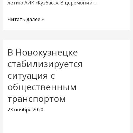
летию АИК «Кузбасс». В церемонии …
Читать далее »
В Новокузнецке
В
Новокузнецке
стабилизируется
стабилизируется
ситуация с
ситуация
общественным
с
общественным
транспортом
транспортом
23 ноября 2020