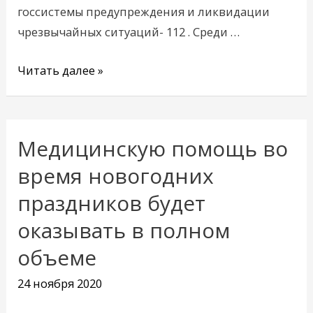
госсистемы предупреждения и ликвидации
чрезвычайных ситуаций- 112 . Среди …
Читать далее »
Медицинскую помощь во
Медицинскую
помощь
время новогодних
во
праздников будет
время
оказывать в полном
новогодних
праздников
объеме
будет
24 ноября 2020
оказывать
в