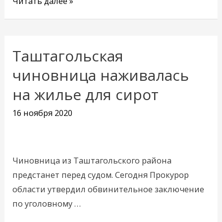
Читать далее »
Таштагольская
Таштагольская
чиновница
чиновница наживалась
наживалась
на жилье для сирот
на
жилье
16 ноября 2020
для
сирот
Чиновница из Таштагольского района
предстанет перед судом. Сегодня Прокурор
области утвердил обвинительное заключение
по уголовному …