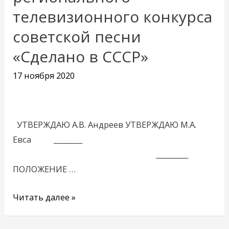
телевизионного конкурса
регионального
телевизионного
советской песни
конкурса
«Сделано в СССР»
советской
песни
17 ноября 2020
«Сделано
в
СССР»
УТВЕРЖДАЮ А.В. Андреев УТВЕРЖДАЮ М.А.
Евса ________
_________
ПОЛОЖЕНИЕ …
Читать далее »