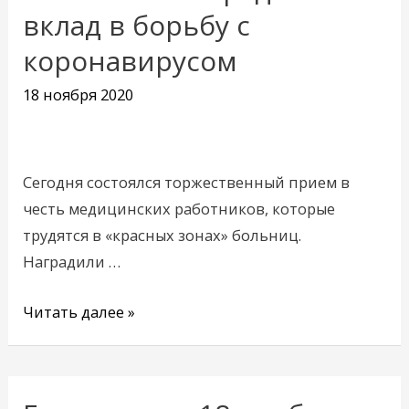
вклад в борьбу с
и
областные
коронавирусом
награды
18 ноября 2020
за
вклад
в
борьбу
Сегодня состоялся торжественный прием в
с
честь медицинских работников, которые
коронавирусом
трудятся в «красных зонах» больниц.
Наградили …
Читать далее »
Ежедневник