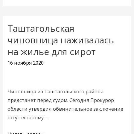
Таштагольская
Таштагольская
чиновница
чиновница наживалась
наживалась
на жилье для сирот
на
жилье
16 ноября 2020
для
сирот
Чиновница из Таштагольского района
предстанет перед судом. Сегодня Прокурор
области утвердил обвинительное заключение
по уголовному …