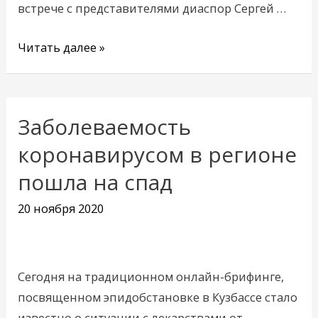
встрече с представителями диаспор Сергей …
Читать далее »
Заболеваемость
Заболеваемость
коронавирусом
коронавирусом в регионе
в
пошла на спад
регионе
пошла
20 ноября 2020
на
спад
Сегодня на традиционном онлайн-брифинге,
посвященном эпидобстановке в Кузбассе стало
известно о ситуации с лекарствами от …