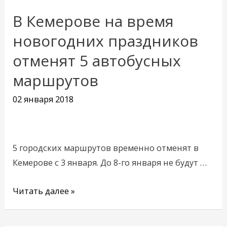
В Кемерове на время
В
Кемерове
новогодних праздников
на
отменят 5 автобусных
время
маршрутов
новогодних
праздников
02 января 2018
отменят
5
автобусных
5 городских маршрутов временно отменят в
маршрутов
Кемерове с 3 января. До 8-го января не будут …
Читать далее »