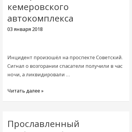
кемеровского
тушили
пожар
автокомплекса
в
03 января 2018
здании
кемеровского
автокомплекса
Инцидент произошёл на проспекте Советский.
Сигнал о возгорании спасатели получили в час
ночи, а ликвидировали …
Читать далее »
Прославленный
Прославленный
кузбасский