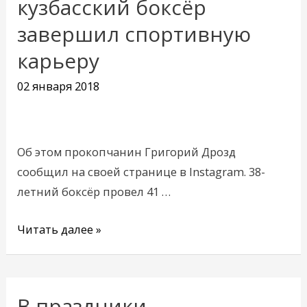
кузбасский боксёр
боксёр
завершил спортивную
завершил
карьеру
спортивную
карьеру
02 января 2018
Об этом прокопчанин Григорий Дрозд
сообщил на своей странице в Instagram. 38-
летний боксёр провел 41 …
Читать далее »
В праздники
В