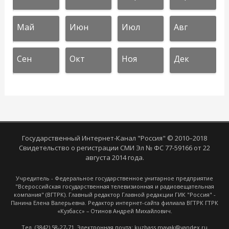
Май
Июн
Июл
Авг
Сен
Окт
Ноя
Дек
Государственный Интернет-Канал "Россия" © 2010–2018
Свидетельство о регистрации СМИ Эл № ФС 77-59166 от 22
августа 2014 года.
Учредитель - Федеральное государственное унитарное предприятие
"Всероссийская государственная телевизионная и радиовещательная
компания" (ВГТРК). Главный редактор Главной редакции ГИК "Россия" -
Панина Елена Валерьевна. Редактор интернет-сайта филиала ВГТРК ГТРК
«Кузбасс» – Отинов Андрей Михайлович.
Тел. (3842) 58-27-71. Электронная почта: kuzbass.mayak@yandex.ru