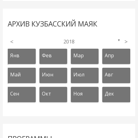
АРХИВ КУЗБАССКИЙ МАЯК
<
2018
>
▼
Янв
Фев
Мар
Апр
Май
Июн
Июл
Авг
Сен
Окт
Ноя
Дек