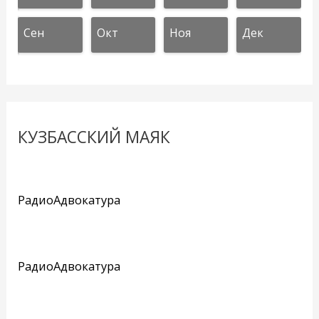
Сен
Окт
Ноя
Дек
КУЗБАССКИЙ МАЯК
РадиоАдвокатура
РадиоАдвокатура