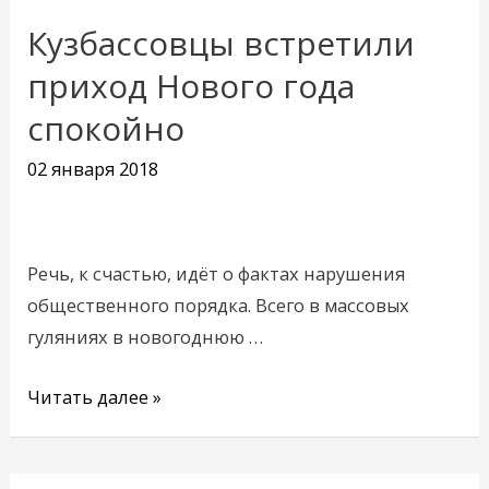
Кузбассовцы встретили
Кузбассовцы
встретили
приход Нового года
приход
спокойно
Нового
года
02 января 2018
спокойно
Речь, к счастью, идёт о фактах нарушения
общественного порядка. Всего в массовых
гуляниях в новогоднюю …
Читать далее »