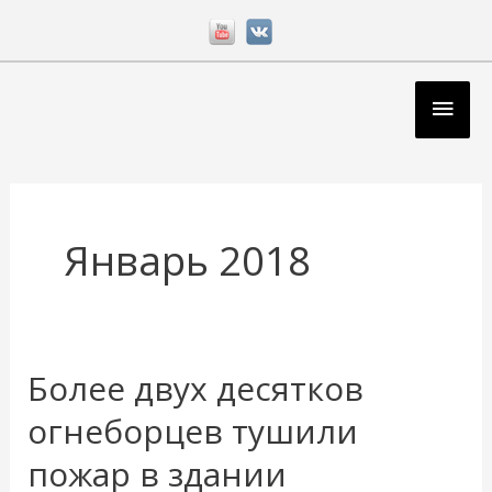
Перейти
к
содержимому
Глав
мен
Январь 2018
Более двух десятков
Более
двух
огнеборцев тушили
десятков
пожар в здании
огнеборцев